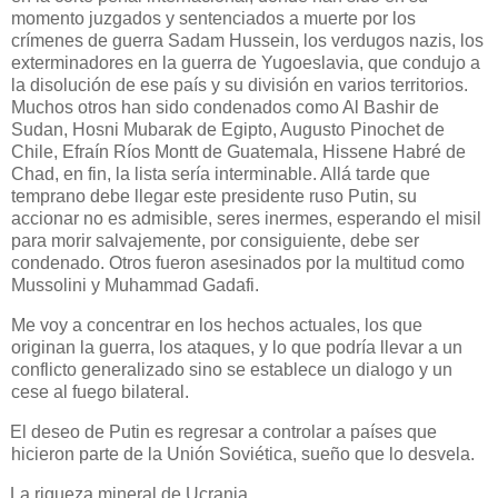
momento juzgados y sentenciados a muerte por los
crímenes de guerra Sadam Hussein, los verdugos nazis, los
exterminadores en la guerra de Yugoeslavia, que condujo a
la disolución de ese país y su división en varios territorios.
Muchos otros han sido condenados como Al Bashir de
Sudan, Hosni Mubarak de Egipto, Augusto Pinochet de
Chile, Efraín Ríos Montt de Guatemala, Hissene Habré de
Chad, en fin, la lista sería interminable. Allá tarde que
temprano debe llegar este presidente ruso Putin, su
accionar no es admisible, seres inermes, esperando el misil
para morir salvajemente, por consiguiente, debe ser
condenado. Otros fueron asesinados por la multitud como
Mussolini y Muhammad Gadafi.
Me voy a concentrar en los hechos actuales, los que
originan la guerra, los ataques, y lo que podría llevar a un
conflicto generalizado sino se establece un dialogo y un
cese al fuego bilateral.
El deseo de Putin es regresar a controlar a países que
hicieron parte de la Unión Soviética, sueño que lo desvela.
La riqueza mineral de Ucrania.