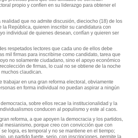
toral propio y confíen en su liderazgo para obtener el
ealidad que no admite discusión, dieciocho (18) de los
 la República, quieren inscribir su candidatura con
oyo individual de quienes desean, confían y quieren ser
des respetados lectores que cada uno de ellos debe
s mil firmas para inscribirse como candidato, tarea que
apoyo no solamente ciudadano, sino el apoyo económico
 recolección de firmas, lo cual no se obtiene de la noche
 muchos claudican.
e trabajar en una gran reforma electoral, obviamente
personas en forma individual no puedan aspirar a ningún
 democracia, sobre ellos recae la institucionalidad y la
 individualismos conducen al populismo y este al caos.
gran reforma, a que apoyen la democracia y los partidos,
 al mesianismo, porque creo con convicción que con
í se logra, es temporal y no se mantiene en el tiempo;
o, un partido fuerte, serio, con inscripciones, permite la