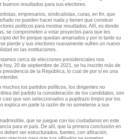
r buenos resultados para sus electores.
istas, empresarios, sindicalistas, curas, en fin, que
soñado no pueden hacer nada y tienen que construir
ctores políticos para mostrar resultados. Allí, es donde
as, se comprometen a votar proyectos para que les
ncipio del fin porque quedan amarrados y por lo tanto su
se pierde y sus electores nuevamente sufren un nuevo
lidad en las instituciones.
estamos cerca de elecciones presidenciales nos
e hoy, 20 de septiembre de 2021, se ha inscrito más de
a presidencia de la República, lo cual de por sí es una
 entender.
 muchos los partidos políticos, los dirigentes no
blea del partido la consideración de los candidatos, son
e casi que son seleccionados a pupitrazo limpio por los
eso explica en parte la razón de no someterse a sus
inadmisible, que se juegue con los ciudadanos en este
ancia para el país. De allí, que la primera conclusión en
os deben ser estructurados, fuertes, con afiliación,
uego precisas para que sus afiliados se sometan