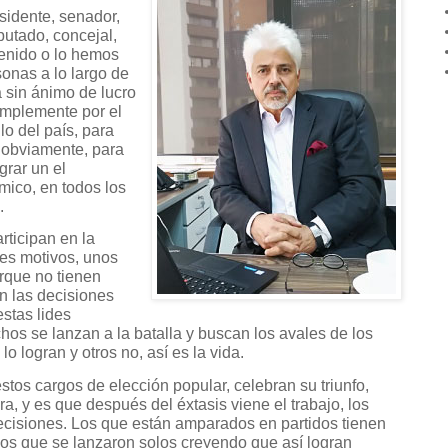
esidente, senador,
putado, concejal,
tenido o lo hemos
sonas a lo largo de
a sin ánimo de lucro
implemente por el
lo del país, para
, obviamente, para
grar un el
ómico, en todos los
.
rticipan en la
les motivos, unos
rque no tienen
n las decisiones
estas lides
hos se lanzan a la batalla y buscan los avales de los
 lo logran y otros no, así es la vida.
stos cargos de elección popular, celebran su triunfo,
a, y es que después del éxtasis viene el trabajo, los
decisiones. Los que están amparados en partidos tienen
os que se lanzaron solos creyendo que así logran