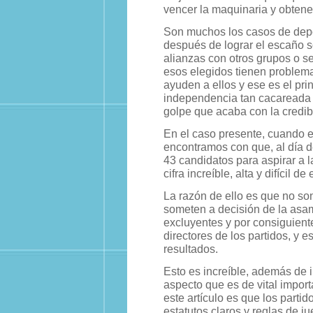
vencer la maquinaria y obtene
Son muchos los casos de deport
después de lograr el escaño 
alianzas con otros grupos o se
esos elegidos tienen problem
ayuden a ellos y ese es el pri
independencia tan cacareada 
golpe que acaba con la credibi
En el caso presente, cuando 
encontramos con que, al día d
43 candidatos para aspirar a l
cifra increíble, alta y difícil de
La razón de ello es que no son
someten a decisión de la asam
excluyentes y por consiguient
directores de los partidos, y 
resultados.
Esto es increíble, además de 
aspecto que es de vital import
este artículo es que los partid
estatutos claros y reglas de j