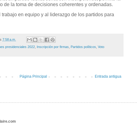
cio de la toma de decisiones coherentes y ordenadas.
l trabajo en equipo y al liderazgo de los partidos para
/s
7:58 a.m.
nes presidenciales 2022
,
Inscripción por firmas
,
Partidos políticos
,
Voto
Página Principal
Entrada antigua
aire.com