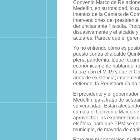
Convenio Marco de Relaciones
Medellín, en su totalidad, lo 
intentos de la Cámara de Comer
intervenciones del presidente
denuncias ante Fiscalía, Procu
disuasivamente y el alcalde y
actuares. Parece que el gerent
Yo no entiendo cómo es posib
puesto contra el alcalde Quint
plena pandemia, toque recurrir
económicamente hablando, revo
la paz con el M-19 y que el 
años de existencia; implement
entiendo, la Registraduría ha
El presidente y el gobernador
Medellín, para tratar de aclara
su veracidad. Están afectando
cumpla el Convenio Marco de 
aprovechar las experiencias d
etcétera, para que EPM se con
municipio, de mayoría de capit
Raro que ni concejales, ni dip