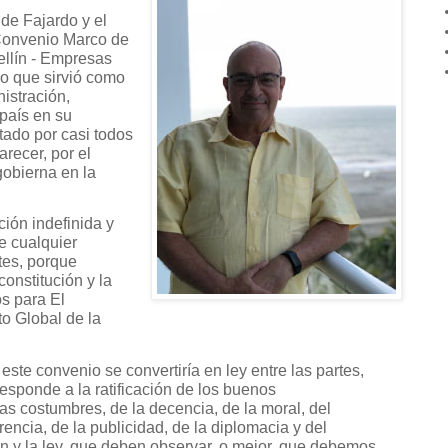
de Fajardo y el
Convenio Marco de
llín - Empresas
o que sirvió como
istración,
país en su
tado por casi todos
arecer, por el
gobierna en la
ión indefinida y
e cualquier
rtes, porque
onstitución y la
os para El
to Global de la
te convenio se convertiría en ley entre las partes,
responde a la ratificación de los buenos
s costumbres, de la decencia, de la moral, del
rencia, de la publicidad, de la diplomacia y del
ón y la ley, que deben observar, o mejor, que debemos