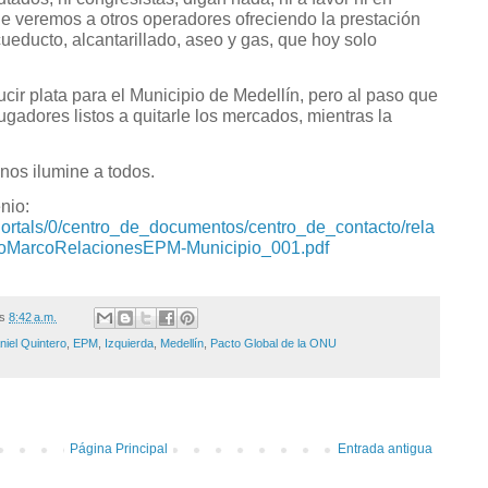
e veremos a otros operadores ofreciendo la prestación
cueducto, alcantarillado, aseo y gas, que hoy solo
r plata para el Municipio de Medellín, pero al paso que
gadores listos a quitarle los mercados, mientras la
nos ilumine a todos.
nio:
Portals/0/centro_de_documentos/centro_de_contacto/rela
oMarcoRelacionesEPM-Municipio_001.pdf
/s
8:42 a.m.
niel Quintero
,
EPM
,
Izquierda
,
Medellín
,
Pacto Global de la ONU
Página Principal
Entrada antigua