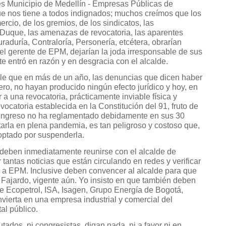
 Municipio de Medellín - Empresas Públicas de
que nos tiene a todos indignados; muchos creímos que los
cio, de los gremios, de los sindicatos, las
 Duque, las amenazas de revocatoria, las aparentes
raduría, Contraloría, Personería, etcétera, obrarían
 el gerente de EPM, dejarían la joda irresponsable de sus
e entró en razón y en desgracia con el alcalde.
le que en más de un año, las denuncias que dicen haber
ero, no hayan producido ningún efecto jurídico y hoy, en
 a una revocatoria, prácticamente inviable física y
catoria establecida en la Constitución del 91, fruto de
Congreso no ha reglamentado debidamente en sus 30
arla en plena pandemia, es tan peligroso y costoso que,
 optado por suspenderla.
 deben inmediatamente reunirse con el alcalde de
r tantas noticias que están circulando en redes y verificar
 a EPM. Inclusive deben convencer al alcalde para que
Fajardo, vigente aún. Yo insisto en que también deben
e Ecopetrol, ISA, Isagen, Grupo Energía de Bogotá,
vierta en una empresa industrial y comercial del
al público.
utados, ni congresistas, digan nada, ni a favor ni en