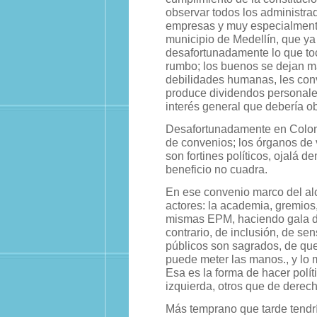
observar todos los administrad
empresas y muy especialmente
municipio de Medellín, que ya
desafortunadamente lo que to
rumbo; los buenos se dejan ma
debilidades humanas, les con
produce dividendos personales
interés general que debería ob
Desafortunadamente en Colombia
de convenios; los órganos de 
son fortines políticos, ojalá d
beneficio no cuadra.
En ese convenio marco del alc
actores: la academia, gremios
mismas EPM, haciendo gala de 
contrario, de inclusión, de sen
públicos son sagrados, de qu
puede meter las manos., y lo 
Esa es la forma de hacer polí
izquierda, otros que de derech
Más temprano que tarde tendrí