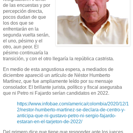
de las encuestas y por
percepción directa,
pocos dudan de que
los dos que se
enfrentarán en la
segunda vuelta serán,
el uno, pésimo y el
otro, aun peor. El
pésimo continuaría la
transición, y con el otro llegaría la república castrista.
En medio de esta angustiosa espera, a mediados de
diciembre apareció un artículo de Néstor Humberto
Martínez, que fue ampliamente leído por su mensaje
consolador. El brillante jurista, político y fiscal aseguraba
que ni Petro ni Fajardo serían candidatos en 2022.
https://www.infobae.com/america/colombia/2020/12/1
2/nestor-humberto-martinez-se-declara-de-centro-y-
anticipa-que-ni-gustavo-petro-ni-sergio-fajardo-
estaran-en-el-tarjeton-de-2022/
Del primero dice que tiene que responder ante los jueces