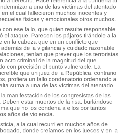
ario a derecho. Hace referencia a la condena al
indemnizar a una de las víctimas del atentado
 en el cual fallecieron muchos inocentes y
secuelas físicas y emocionales otros muchos.
 con ese fallo, que quien resulte responsable
ó el ataque. Parecen los pájaros tirándole a la
e en la cabeza que en un conflicto que
 además de la vigilancia y cuidado razonable
alaciones, tenían que prever que los terroristas
n acto criminal de la magnitud del que
o con precisión el punto vulnerable. La
creíble que un juez de la República, contrario
os, profiera un fallo condenatorio ordenando al
alta suma a una de las víctimas del atentado.
 la manifestación de los congresistas de las
 Deben estar muertos de la risa, burlándose
isma que no los condena a ellos por tantos
tos años de violencia.
sticia, a la cual recurrí en muchos años de
 abogado, donde creíamos en los jueces y en la