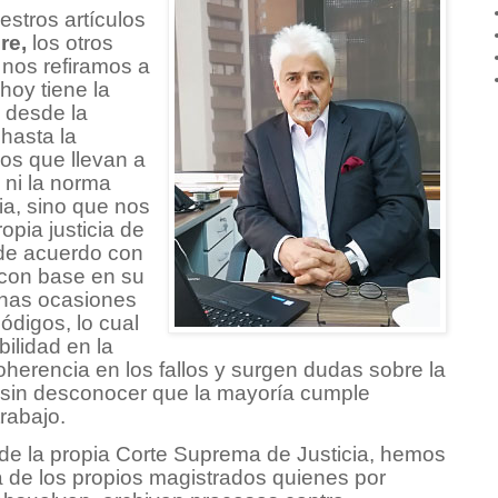
estros artículos
ire,
los otros
 nos refiramos a
hoy tiene la
, desde la
 hasta la
los que llevan a
 ni la norma
cia, sino que nos
pia justicia de
 de acuerdo con
o con base en su
chas ocasiones
códigos, lo cual
ilidad en la
oherencia en los fallos y surgen dudas sobre la
, sin desconocer que la mayoría cumple
rabajo.
e la propia Corte Suprema de Justicia, hemos
a de los propios magistrados quienes por