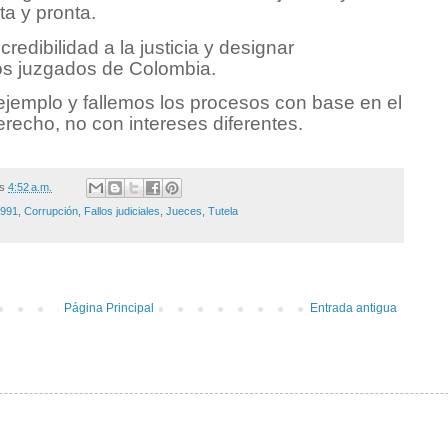
rta y pronta.
edibilidad a la justicia y designar
los juzgados de Colombia.
jemplo y fallemos los procesos con base en el
erecho, no con intereses diferentes.
/s
4:52 a.m.
1991
,
Corrupción
,
Fallos judiciales
,
Jueces
,
Tutela
Página Principal
Entrada antigua