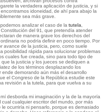
absuelven, archivan procesos contra
garete la verdadera aplicación de justicia, y si
no encontramos idoneidad, de ahí para abajo la
siblemente sea más grave.
podemos analizar el caso de la
tutela
,
Constitución del 91, que pretendía atender
ectaran de manera grave los derechos del
a ordinaria no podría definir en poco tiempo. Por
or avance de la justicia, pero, como suele
una posibilidad rápida para solucionar problemas
os cuales fue creada, sino para todo tipo de
a que la justicia y los jueces se dediquen a
ediatez de los términos desplazando los
or ende demorando aún más el desarrollo
ue el Congreso de la República estudie este
a revisión a la tutela, para que vuelva a su
 mí desborda mi imaginación y la de la mayoría
l cual cualquier escritor del mundo, por más
 le ocurriría ni pensarlo, porque es demasiado