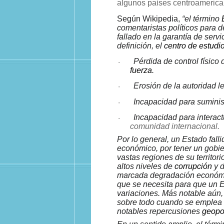
algunos países centroamerica
Según Wikipedia,
“el término
comentaristas políticos para d
fallado en la garantía de serv
definición, el
centro de estudi
Pérdida de control físico d
·
fuerza
.
Erosión de la autoridad l
·
Incapacidad para suminist
·
Incapacidad para interac
·
comunidad internacional.
Por lo general, un Estado falli
económico, por tener un gobier
vastas regiones de su territor
altos niveles de
corrupción
y 
marcada degradación económic
que se necesita para que un E
variaciones. Más notable aún,
sobre todo cuando se emplea
notables repercusiones
geopol