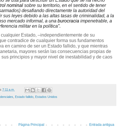
ino se usa para describir un Estado que se ha hecho
trol nominal
sobre su territorio, en el sentido de tener
sarmados) desafiando directamente la autoridad del
 sus leyes debido a las altas tasas de criminalidad, a la
enso mercado informal, a una
burocracia
impenetrable, a
rferencia militar en la política”
.
 cualquier Estado, ‒independientemente de su
que contradice de cualquier forma sus fundamentos
va en camino de ser un Estado fallido, y que mientras
anetaria, mayores serán las consecuencias propias de
sus principios y mayor nivel de inestabilidad y de caos
/s
7:11 a.m.
idenciales
,
Estado fallido
,
Estados Unidos
Página Principal
Entrada antigua