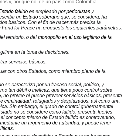
nos y, por qué no, de un país como Colombia.
Estado fallido
es empleado por
periodistas
y
escribir un
Estado soberano
que, se considera, ha
icios básicos
.
Con el fin de hacer más precisa la
o
Fund for Peace ha propuesto los siguientes parámetros:
el territorio, o del
monopolio en el uso legítimo de la
egítima en la toma de decisiones.
rar servicios básicos.
tuar con otros Estados, como miembro pleno de la
do se caracteriza por un fracaso social, político, y
no tan débil o ineficaz, que tiene poco control sobre
io, no provee ni puede proveer servicios básicos, presenta
de
criminalidad
, refugiados y desplazados, así como una
a. Sin embargo, el grado de control gubernamental
stado no se considere como fallido, presenta fuertes
 el concepto mismo de Estado fallido es controvertido,
 mediante un
argumento de autoridad
, y puede tener
íticas
.