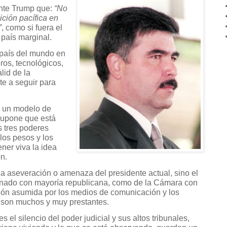
ente Trump que:
“No
ción pacífica en
”
, como si fuera el
país marginal.
país del mundo en
ros, tecnológicos,
lid de la
te a seguir para
s un modelo de
supone que está
s tres poderes
 los pesos y los
ner viva la idea
n.
a aseveración o amenaza del presidente actual, sino el
Senado con mayoría republicana, como de la Cámara con
ión asumida por los medios de comunicación y los
e son muchos y muy prestantes.
el silencio del poder judicial y sus altos tribunales,