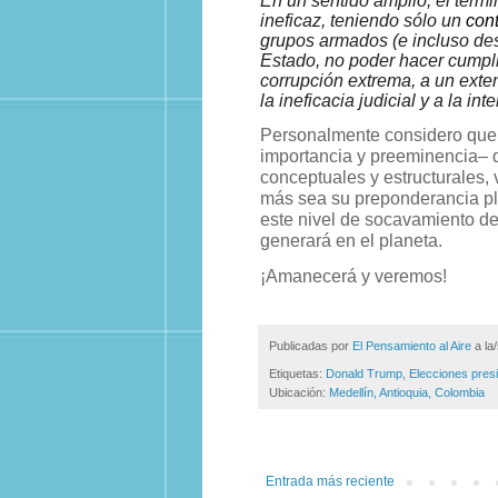
En un sentido amplio, el térm
ineficaz, teniendo sólo un
con
grupos armados (e incluso de
Estado, no poder hacer cumplir
corrupción extrema, a un ext
la ineficacia judicial y a la inte
Personalmente considero que
importancia y preeminencia‒ 
conceptuales y estructurales, 
más sea su preponderancia pl
este nivel de socavamiento de 
generará en el planeta.
¡Amanecerá y veremos!
Publicadas por
El Pensamiento al Aire
a la
Etiquetas:
Donald Trump
,
Elecciones pres
Ubicación:
Medellín, Antioquia, Colombia
Entrada más reciente