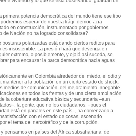
viene viviendo y lo que se está observando, guardan un
la primera potencia democrática del mundo tiene ese tipo
 podremos esperar de nuestra frágil democracia
stado en construcción, instrumentada por gobiernos
o de Nación no ha logrado consolidarse?
e posturas polarizadas está dando ciertos réditos para
ro es insostenible. La presión hará que devenga en
quier extremo, o posiblemente, y ojalá así suceda, se
brar para encauzar la barca democrática hacia aguas
stóricamente en Colombia alrededor del miedo, el odio y
a mantener a la población en un cierto estado de shock,
los medios de comunicación, del mejoramiento innegable
icaciones en todos los frentes y de una cierta ampliación
 de la cobertura educativa básica y secundaria ‒aun
ados‒, la gente, que no los ciudadanos, ‒pues el
lidad está en pañales en este país‒, ha comenzado a
nsatisfacción con el estado de cosas, escenario
r el tema del narcotráfico y de la corrupción.
” y pensamos en países del África subsahariana, de