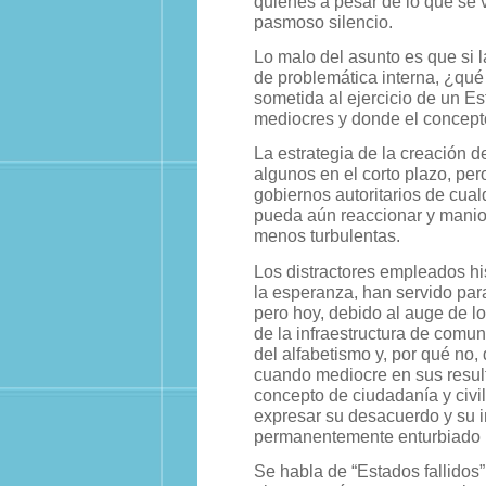
quienes a pesar de lo que se 
pasmoso silencio.
Lo malo del asunto es que si 
de problemática interna, ¿qué
sometida al ejercicio de un E
mediocres y donde el concept
La estrategia de la creación d
algunos en el corto plazo, pe
gobiernos autoritarios de cual
pueda aún reaccionar y manio
menos turbulentas.
Los distractores empleados hi
la esperanza, han servido par
pero hoy, debido al auge de 
de la infraestructura de comun
del alfabetismo y, por qué no,
cuando mediocre en sus result
concepto de ciudadanía y civi
expresar su desacuerdo y su i
permanentemente enturbiado po
Se habla de “Estados fallidos