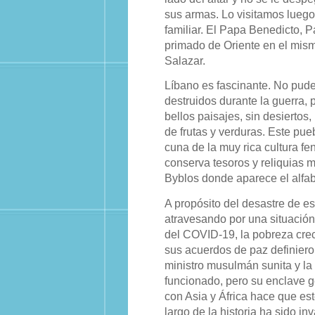
sus armas. Lo visitamos luego
familiar. El Papa Benedicto, P
primado de Oriente en el mis
Salazar.
Líbano es fascinante. No pud
destruidos durante la guerra, 
bellos paisajes, sin desierto
de frutas y verduras. Este pu
cuna de la muy rica cultura fe
conserva tesoros y reliquias 
Byblos donde aparece el alfabe
A propósito del desastre de e
atravesando por una situación
del COVID-19, la pobreza creci
sus acuerdos de paz definieron
ministro musulmán sunita y la
funcionado, pero su enclave g
con Asia y África hace que est
largo de la historia ha sido 