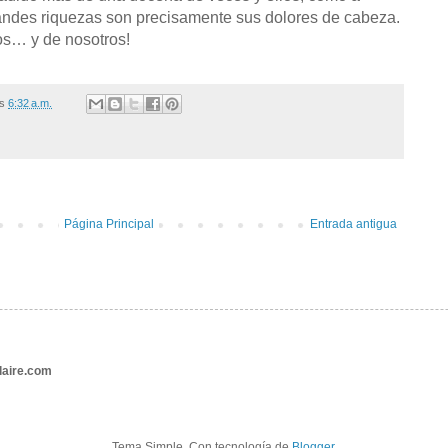
randes riquezas son precisamente sus dolores de cabeza.
os… y de nosotros!
/s
6:32 a.m.
Página Principal
Entrada antigua
aire.com
Tema Simple. Con tecnología de
Blogger
.