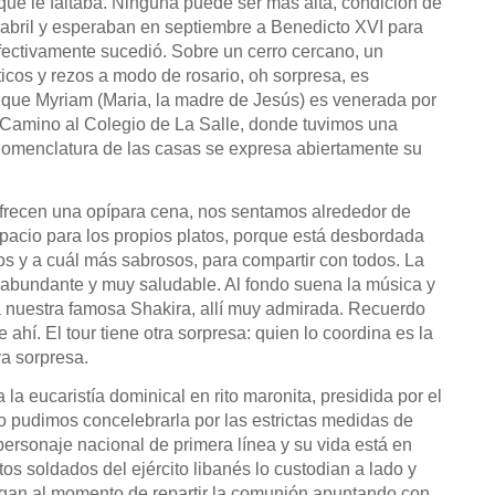
 que le faltaba. Ninguna puede ser más alta, condición de
 abril y esperaban en septiembre a Benedicto XVI para
fectivamente sucedió. Sobre un cerro cercano, un
icos y rezos a modo de rosario, oh sorpresa, es
ue Myriam (Maria, la madre de Jesús) es venerada por
 Camino al Colegio de La Salle, donde tuvimos una
nomenclatura de las casas se expresa abiertamente su
ofrecen una opípara cena, nos sentamos alrededor de
pacio para los propios platos, porque está desbordada
os y a cuál más sabrosos, para compartir con todos. La
 abundante y muy saludable. Al fondo suena la música y
ta nuestra famosa Shakira, allí muy admirada. Recuerdo
ahí. El tour tiene otra sorpresa: quien lo coordina es la
a sorpresa.
 la eucaristía dominical en rito maronita, presidida por el
o pudimos concelebrarla por las estrictas medidas de
personaje nacional de primera línea y su vida está en
s soldados del ejército libanés lo custodian a lado y
pegan al momento de repartir la comunión apuntando con