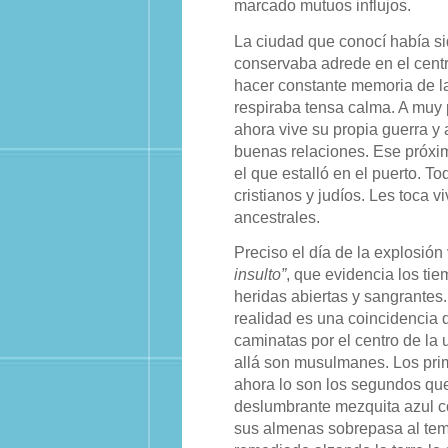
marcado mutuos influjos.
La ciudad que conocí había si
conservaba adrede en el centr
hacer constante memoria de la
respiraba tensa calma. A muy 
ahora vive su propia guerra y 
buenas relaciones. Ese próxim
el que estalló en el puerto. 
cristianos y judíos. Les toca v
ancestrales.
Preciso el día de la explosión
insulto”
, que evidencia los tie
heridas abiertas y sangrante
realidad es una coincidencia 
caminatas por el centro de la 
allá son musulmanes. Los prim
ahora lo son los segundos qu
deslumbrante mezquita azul col
sus almenas sobrepasa al tem