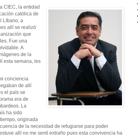
la CIEC, la entidad
ación católica de
al Líbano, a
s allí se realizó
ganización que
les. Fue una
lvidable. A
imágenes de la
lí esta semana, les
mi conciencia
legaban de allí
s el país se
norama era de
ombardeos. La
aís ha sido
iempo, originada
encia de la necesidad de refugiarse para poder
estuve allí no me sentí extraño pues esta convivencia ha