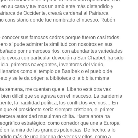
 en su casa y tuvimos un ambiente más distendido y
atriarca de Occidente, creará cardenal al Patriarca
mo consistorio donde fue nombrado el nuestro, Rubén
e conocer sus famosos cedros porque fueron casi todos
pero sí pude admirar la similitud con nosotros en sus
s, bañado por numerosos ríos, con abundantes variedades
eblo evoca con particular devoción a San Charbel, ha sido
nicia, primeros navegantes, inventores del vidrio,
milenarios como el templo de Baalbek o el pueblo de
to y se le da origen a biblioteca o la biblia misma.
sta semana, me cuentan que el Líbano está otra vez
 bien difícil que se agrava con el insuceso. La pandemia
ente, la fragilidad política, los conflictos vecinos… En
 que el presidente sería siempre cristiano, el primer
 tercera autoridad musulman chiita. Hasta ahora ha
eográfico estratégico, como corredor que une a Europa
é en la mira de las grandes potencias. De hecho, a lo
invadido más de una docena de veces y ellos, como a