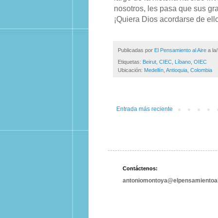
nosotros, les pasa que sus g
¡Quiera Dios acordarse de ell
Publicadas por
El Pensamiento al Aire
a la
Etiquetas:
Beirut
,
CIEC
,
Líbano
,
OIEC
Ubicación:
Medellín, Antioquia, Colombia
Entrada más reciente
Contáctenos:
antoniomontoya@elpensamientoal