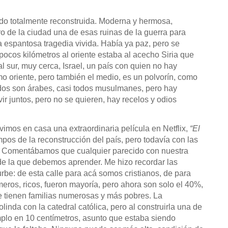
do totalmente reconstruida. Moderna y hermosa,
o de la ciudad una de esas ruinas de la guerra para
 espantosa tragedia vivida. Había ya paz, pero se
pocos kilómetros al oriente estaba al acecho Siria que
al sur, muy cerca, Israel, un país con quien no hay
o oriente, pero también el medio, es un polvorín, como
Todos son árabes, casi todos musulmanes, pero hay
ivir juntos, pero no se quieren, hay recelos y odios
 vimos en casa una extraordinaria película en Netflix,
“El
mpos de la reconstrucción del país, pero todavía con las
s. Comentábamos que cualquier parecido con nuestra
de la que debemos aprender. Me hizo recordar las
urbe: de esta calle para acá somos cristianos, de para
eros, ricos, fueron mayoría, pero ahora son solo el 40%,
e tienen familias numerosas y más pobres. La
inda con la catedral católica, pero al construirla una de
plo en 10 centímetros, asunto que estaba siendo