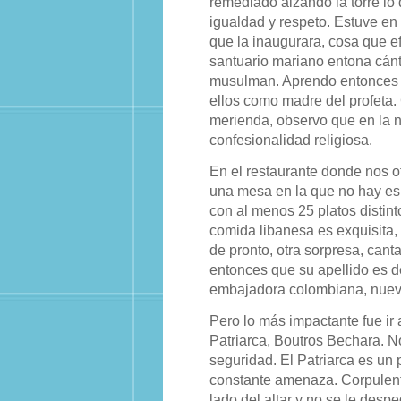
remediado alzando la torre lo
igualdad y respeto. Estuve en
que la inaugurara, cosa que e
santuario mariano entona cánt
musulman. Aprendo entonces q
ellos como madre del profeta.
merienda, observo que en la 
confesionalidad religiosa.
En el restaurante donde nos 
una mesa en la que no hay es
con al menos 25 platos distint
comida libanesa es exquisita,
de pronto, otra sorpresa, can
entonces que su apellido es de 
embajadora colombiana, nuev
Pero lo más impactante fue ir a
Patriarca, Boutros Bechara. N
seguridad. El Patriarca es un 
constante amenaza. Corpulento
lado del altar y no se le des