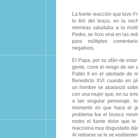
La fuerte reacción que tuvo F
lo tiró del brazo, en la no
mientras saludaba a la mult
Pedro, se hizo viral en las re
para múltiples comentar
negativos.
El Papa, por su afán de estar
gente, corre el riesgo de ser
Pablo II en el atentado de 
Benedicto XVI cuando en pl
un hombre se abalanzó sobre
con una mujer que, en su em
a tan singular personaje, l
momento en que hace el ges
problema fue el brusco movim
rostro el fuerte dolor que l
reacciona muy disgustado dán
Al retirarse se le ve visiblem