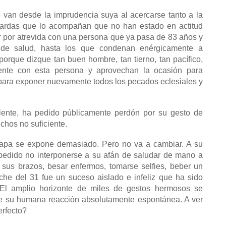
 van desde la imprudencia suya al acercarse tanto a la
guardas que lo acompañan que no han estado en actitud
jer por atrevida con una persona que ya pasa de 83 años y
 de salud, hasta los que condenan enérgicamente a
orque dizque tan buen hombre, tan tierno, tan pacífico,
ente con esta persona y aprovechan la ocasión para
 para exponer nuevamente todos los pecados eclesiales y
iente, ha pedido públicamente perdón por su gesto de
chos no suficiente.
Papa se expone demasiado. Pero no va a cambiar. A su
pedido no interponerse a su afán de saludar de mano a
n sus brazos, besar enfermos, tomarse selfies, beber un
he del 31 fue un suceso aislado e infeliz que ha sido
 El amplio horizonte de miles de gestos hermosos se
e su humana reacción absolutamente espontánea. A ver
erfecto?