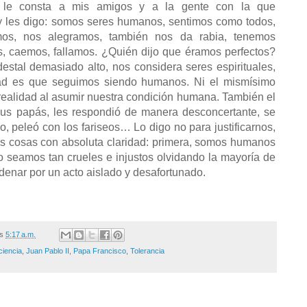
 le consta a mis amigos y a la gente con la que
y les digo: somos seres humanos, sentimos como todos,
imos, nos alegramos, también nos da rabia, tenemos
, caemos, fallamos. ¿Quién dijo que éramos perfectos?
stal demasiado alto, nos considera seres espirituales,
dad es que seguimos siendo humanos. Ni el mismísimo
realidad al asumir nuestra condición humana. También el
sus papás, les respondió de manera desconcertante, se
 peleó con los fariseos… Lo digo no para justificarnos,
s cosas con absoluta claridad: primera, somos humanos
o seamos tan crueles e injustos olvidando la mayoría de
enar por un acto aislado y desafortunado.
/s
5:17 a.m.
ciencia
,
Juan Pablo II
,
Papa Francisco
,
Tolerancia