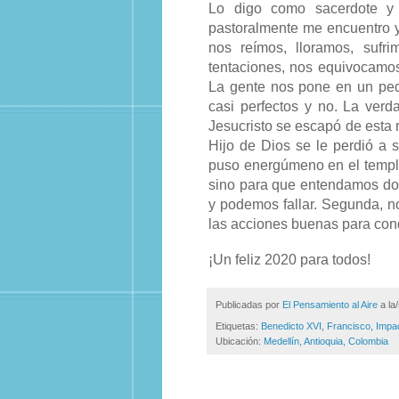
Lo digo como sacerdote y
pastoralmente me encuentro 
nos reímos, lloramos, sufr
tentaciones, nos equivocamos
La gente nos pone en un pede
casi perfectos y no. La ver
Jesucristo se escapó de esta 
Hijo de Dios se le perdió a 
puso energúmeno en el templo,
sino para que entendamos do
y podemos fallar. Segunda, n
las acciones buenas para cond
¡Un feliz 2020 para todos!
Publicadas por
El Pensamiento al Aire
a la
Etiquetas:
Benedicto XVI
,
Francisco
,
Impa
Ubicación:
Medellín, Antioquia, Colombia