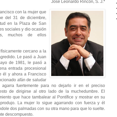
José Leonardo Rincón, S. J.*
rancisco con la mujer que
che del 31 de diciembre,
itud en la Plaza de San
des sociales y dio ocasión
ios, muchos de ellos
 físicamente cercano a la
 agredido. Le pasó a Juan
mayo de 1981, le pasó a
ena entrada procesional
 él y ahora a Francisco
ocionado afán de saludar
o agarra fuertemente para no dejarlo ir en el preciso
to de dirigirse al otro lado de la muchedumbre. El
iento que hace tambalear al Pontífice y mostrar en su
e produjo. La mujer lo sigue agarrando con fuerza y él
dole dos palmadas con su otra mano para que lo suelte.
ente descompuesto.