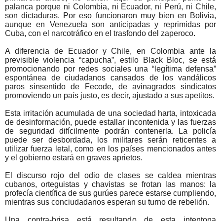
palanca porque ni Colombia, ni Ecuador, ni Perú, ni Chile,
son dictaduras. Por eso funcionaron muy bien en Bolivia,
aunque en Venezuela son anticipadas y reprimidas por
Cuba, con el narcotráfico en el trasfondo del zaperoco.
A diferencia de Ecuador y Chile, en Colombia ante la
previsible violencia “capucha”, estilo Black Bloc, se está
promocionando por redes sociales una “legítima defensa”
espontánea de ciudadanos cansados de los vandálicos
paros sinsentido de Fecode, de avinagrados sindicatos
promoviendo un país justo, es decir, ajustado a sus apetitos.
Esta irritación acumulada de una sociedad harta, intoxicada
de desinformación, puede estallar incontenida y las fuerzas
de seguridad difícilmente podrán contenerla. La policía
puede ser desbordada, los militares serán reticentes a
utilizar fuerza letal, como en los países mencionados antes
y el gobierno estará en graves aprietos.
El discurso rojo del odio de clases se caldea mientras
cubanos, orteguistas y chavistas se frotan las manos: la
profecía científica de sus gurúes parece estarse cumpliendo,
mientras sus conciudadanos esperan su turno de rebelión.
Una contra-brisa está resultando de esta intentona