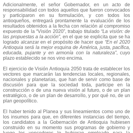
Adicionalmente, el señor Gobernador, en un acto de
responsabilidad con todos aquellos que fueron convocados
y participaron en su formulación, y con todos los
antioqueños, entregará prontamente la evaluación de los
resultados obtenidos a la fecha con relación al compromiso
expuesto de la “Visión 2020”, trabajo titulado
“La visión: de
las propuestas a la acción”
, en el que se explicita que se ha
logrado alcanzar en el propósito de hacer que
“En el 2020
Antioquia será la mejor esquina de América, justa, pacífica,
educada, pujante y en armonía con la naturaleza”
, cuyo
plazo establecido se nos vino encima.
El ejercicio de Visión Antioquia 2050 trata de establecer los
vectores que marcarán las tendencias locales, regionales,
nacionales y planetarias, que han de servir como base de
discusión para que la sociedad toda, participe en la
construcción o de una nueva visión al futuro, o de un plan
estratégico, o de un plan de desarrollo, y por qué no, de un
plan geopolítico.
El haber tenido al Planea y sus lineamientos como uno de
los insumos para que, en diferentes instancias del tiempo,
los candidatos a la Gobernación de Antioquia hubiesen
construido en su momento sus programas de gobierno y
luego los vencedores lo hubieran empleado para la