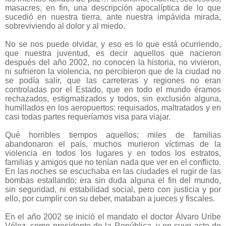
masacres, en fin, una descripción apocalíptica de lo que
sucedió en nuestra tierra, ante nuestra impávida mirada,
sobreviviendo al dolor y al miedo.
No se nos puede olvidar, y eso es lo que está ocurriendo,
que nuestra juventud, es decir aquellos que nacieron
después del año 2002, no conocen la historia, no vivieron,
ni sufrieron la violencia, no percibieron que de la ciudad no
se podía salir, que las carreteras y regiones no eran
controladas por el Estado, que en todo el mundo éramos
rechazados, estigmatizados y todos, sin exclusión alguna,
humillados en los aeropuertos: requisados, maltratados y en
casi todas partes requeríamos visa para viajar.
Qué horribles tiempos aquellos; miles de familias
abandonaron el país, muchos murieron víctimas de la
violencia en todos los lugares y en todos los estratos,
familias y amigos que no tenían nada que ver en el conflicto.
En las noches se escuchaba en las ciudades el rugir de las
bombas estallando; era sin duda alguna el fin del mundo,
sin seguridad, ni estabilidad social, pero con justicia y por
ello, por cumplir con su deber, mataban a jueces y fiscales.
En el año 2002 se inició el mandato el doctor Álvaro Uribe
Vélez, como presidente de la República, y en cuyo acto de