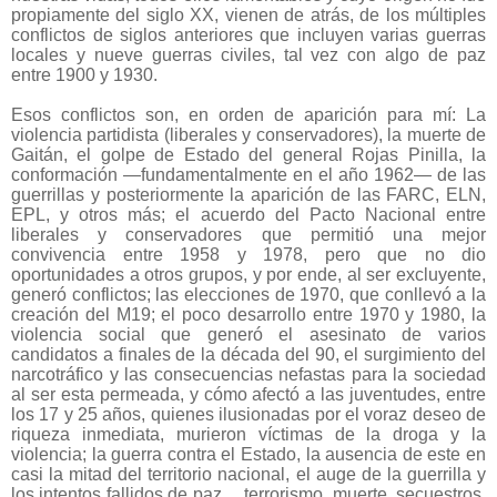
propiamente del siglo XX, vienen de atrás, de los múltiples
conflictos de siglos anteriores que incluyen varias guerras
locales y nueve guerras civiles, tal vez con algo de paz
entre 1900 y 1930.
Esos conflictos son, en orden de aparición para mí: La
violencia partidista (liberales y conservadores), la muerte de
Gaitán, el golpe de Estado del general Rojas Pinilla, la
conformación —fundamentalmente en el año 1962— de las
guerrillas y posteriormente la aparición de las FARC, ELN,
EPL, y otros más; el acuerdo del Pacto Nacional entre
liberales y conservadores que permitió una mejor
convivencia entre 1958 y 1978, pero que no dio
oportunidades a otros grupos, y por ende, al ser excluyente,
generó conflictos; las elecciones de 1970, que conllevó a la
creación del M19; el poco desarrollo entre 1970 y 1980, la
violencia social que generó el asesinato de varios
candidatos a finales de la década del 90, el surgimiento del
narcotráfico y las consecuencias nefastas para la sociedad
al ser esta permeada, y cómo afectó a las juventudes, entre
los 17 y 25 años, quienes ilusionadas por el voraz deseo de
riqueza inmediata, murieron víctimas de la droga y la
violencia; la guerra contra el Estado, la ausencia de este en
casi la mitad del territorio nacional, el auge de la guerrilla y
los intentos fallidos de paz… terrorismo, muerte, secuestros,