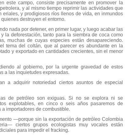
en este campo, consiste precisamente en promover la
petrolera, y al mismo tiempo reprimir las actividades que
en eriales, y prodigiosos ríos llenos de vida, en inmundos
 quienes destruyen el entorno.
do nada por detener, en primer lugar, y luego acabar las
 y la deforestación, tanto para la siembra de coca como
as, muchas de cuyas especies están desapareciendo.
l tema del coltán, que al parecer es abundante en la
tado y exportado en cantidades crecientes, sin el menor
iendo al gobierno, por la urgente gravedad de estos
s a las inquietudes expresadas.
n a adquirir notoriedad ciertos asuntos de especial
as de petróleo son exiguas. Si no se explora ni se
tos explotables, en cinco o seis años pasaremos de
s a importadores de combustible.
mento —porque sin la exportación de petróleo Colombia
ria— ciertos grupos ecologistas muy vocales están
ciales para impedir el fracking.