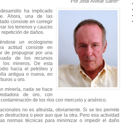
Por José Alvear Sanín*
esarrollo ha implicado
le. Ahora, una de las
ado consiste en corregir
rar los terrenos y cauces
r repetición de daños.
éndose un ecologismo
uya actitud consiste en
gar de propugnar por una
cuada de los recursos
e los mineros. De esta
dio hacia el petróleo y
ella antigua o nueva, en
rburos u oro.
an minería, nada se hace
predadora de oro, con
 contaminación de los ríos con mercurio y arsénico.
acionales no es altruista, obviamente. Si se les permite
an destructora o peor aun que la otra. Pero esa actividad
tas normas técnicas para minimizar o impedir el daño