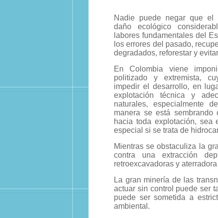
Nadie puede negar que el d
daño ecológico considerab
labores fundamentales del Est
los errores del pasado, recupe
degradados, reforestar y evita
En Colombia viene imponi
politizado y extremista, c
impedir el desarrollo, en lu
explotación técnica y ade
naturales, especialmente d
manera se está sembrando o
hacia toda explotación, sea 
especial si se trata de hidroca
Mientras se obstaculiza la gr
contra una extracción de
retroexcavadoras y aterradora
La gran minería de las transn
actuar sin control puede ser t
puede ser sometida a estric
ambiental.