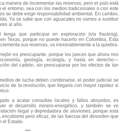
ica manera de incrementar las reservas, pero el país está
o el entorno, sea con los medios tradicionales o con este
s se debe exigir responsabilidad ambiental. En cambio,
cida. Ya se sabe que con aguacates no vamos a sustituir
res al año.
tenga que participar en exploración (vía fracking),
 en Texas, porque no puede hacerlo en Colombia. Esta
ncrementa sus reservas, va inexorablemente a la quiebra.
rrejón es preocupante, porque los jueces que ahora nos
economía, geología, ecología, y hasta en derecho—
ción del carbón, sin preocuparse por los efectos de tan
edios de lucha deben combinarse, el poder judicial se
icio de la revolución, que llegaría con mayor rapidez si
mico.
gado a acatar consultas locales y fallos absurdos, es
er el desarrollo minero-energético, y también se ve
lotación ilegal y depredadora de aluviones, porque esta
, encubierto pero eficaz, de las fuerzas del desorden que
n el Estado.
***