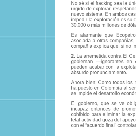
No sé si el fracking sea la ún
urgido de explorar, respetand
nuevo sistema. En ambos caso
impedir la exploración es sui
30.000 o más millones de dóla
Es alarmante que Ecopetrol 
asociada a otras compañías,
compañía explica que, si no i
2.
La arremetida contra El Ce
gobiernan —ignorantes en 
pueden acabar con la explota
absurdo pronunciamiento.
Ahora bien: Como todos los m
ha puesto en Colombia al serv
se impide el desarrollo econó
El gobierno, que se ve obli
incapaz entonces de promov
cohibido para eliminar la exp
letal actividad goza del apoyo
con el “acuerdo final” controla