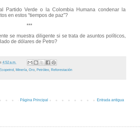
 al Partido Verde o la Colombia Humana condenar la
tos en estos “tiempos de paz”?
***
nte se muestra diligente si se trata de asuntos políticos,
lado de dólares de Petro?
/s
4:52 a.m.
Ecopetrol
,
Minería
,
Oro
,
Petróleo
,
Reforestación
Página Principal
Entrada antigua