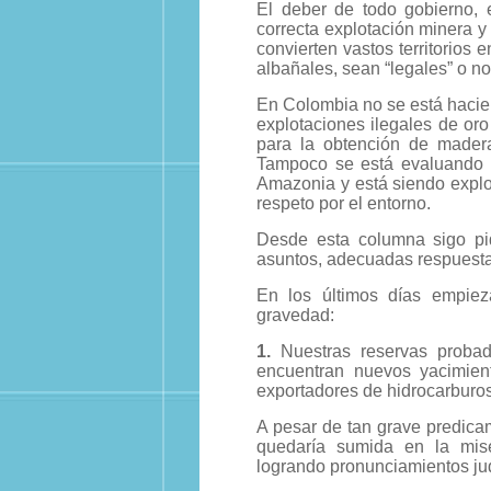
El deber de todo gobierno, 
correcta explotación minera y 
convierten vastos territorios 
albañales, sean “legales” o no
En Colombia no se está hacien
explotaciones ilegales de oro
para la obtención de mader
Tampoco se está evaluando e
Amazonia y está siendo explo
respeto por el entorno.
Desde esta columna sigo pid
asuntos, adecuadas respuesta
En los últimos días empieza
gravedad:
1.
Nuestras reservas probad
encuentran nuevos yacimien
exportadores de hidrocarburo
A pesar de tan grave predica
quedaría sumida en la mise
logrando pronunciamientos judi