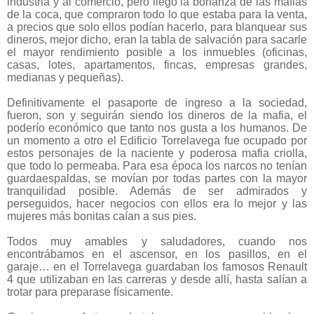
industria y al comercio, pero llegó la bonanza de las mafias
de la coca, que compraron todo lo que estaba para la venta,
a precios que solo ellos podían hacerlo, para blanquear sus
dineros, mejor dicho, eran la tabla de salvación para sacarle
el mayor rendimiento posible a los inmuebles (oficinas,
casas, lotes, apartamentos, fincas, empresas grandes,
medianas y pequeñas).
Definitivamente el pasaporte de ingreso a la sociedad,
fueron, son y seguirán siendo los dineros de la mafia, el
poderío económico que tanto nos gusta a los humanos. De
un momento a otro el Edificio Torrelavega fue ocupado por
estos personajes de la naciente y poderosa mafia criolla,
que todo lo permeaba. Para esa época los narcos no tenían
guardaespaldas, se movían por todas partes con la mayor
tranquilidad posible. Además de ser admirados y
perseguidos, hacer negocios con ellos era lo mejor y las
mujeres más bonitas caían a sus pies.
Todos muy amables y saludadores, cuando nos
encontrábamos en el ascensor, en los pasillos, en el
garaje… en el Torrelavega guardaban los famosos Renault
4 que utilizaban en las carreras y desde allí, hasta salían a
trotar para preparase físicamente.