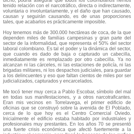
dicho, podría asegurar que todos los colombianos hemos
tenido relación con el narcotráfico, directa o indirectamente,
voluntaria o involuntariamente, y el daño que han causado,
causan y seguirán causando, es de unas proporciones
tales, que acabarlos es prácticamente imposible.
Hoy tenemos más de 300.000 hectáreas de coca, de la que
dependen miles de familias campesinas y gran parte del
sector de la informalidad, que representa el 50% del sector
laboral colombiano. Es tal el poder y la dinámica del sector,
que cuando es dado de baja o capturado un cabecilla,
inmediatamente es remplazado por otro cabecilla. Ya no
alcanzan ni las cárceles, ni las estaciones de policía, ni las
brigadas militares, ni los despachos judiciales, para guardar
a los delincuentes y eso que faltan cientos de miles por ser
judicializados, capturados y encarcelados.
Me tocó tener muy cerca a Pablo Escobar, símbolo del mal
en todas sus manifestaciones, y a otros narcotraficantes.
Eran mis vecinos en Torrelavega, el primer edificio de
oficinas que se construyó sobre la avenida de El Poblado,
cerca de lo que hoy es el Centro Comercial Oviedo.
Inicialmente el edificio estaba habitado por industriales y
profesionales muy prestantes. En los años 70 se presentó
una fuerte crisis económica que afectó fuertemente a la