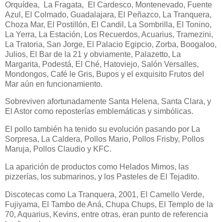
Orquídea,
La Fragata,
El Cardesco, Montenevado, Fuente
Azul, El Colmado, Guadalajara, El Peñazco, La Tranquera,
Choza Mar, El Postillón, El Candil, La Sombrilla, El Tonino,
La Yerra, La Estación, Los Recuerdos, Acuarius, Tramezini,
La Tratoria, San Jorge, El Palacio Egipcio, Zorba, Boogaloo,
Julios, El Bar de la 21 y obviamente, Palazetto, La
Margarita, Podestá, El Ché, Hatoviejo, Salón Versalles,
Mondongos, Café le Gris, Bupos y el exquisito Frutos del
Mar aún en funcionamiento.
Sobreviven afortunadamente Santa Helena, Santa Clara, y
El Astor como reposterías emblemáticas y simbólicas.
El pollo también ha tenido su evolución pasando por La
Sorpresa, La Caldera, Pollos Mario, Pollos Frisby, Pollos
Maruja, Pollos Claudio y KFC.
La aparición de productos como Helados Mimos, las
pizzerías, los submarinos, y los Pasteles de El Tejadito.
Discotecas como La Tranquera, 2001, El Camello Verde,
Fujiyama, El Tambo de Aná, Chupa Chups, El Templo de la
70, Aquarius, Kevins, entre otras, eran punto de referencia