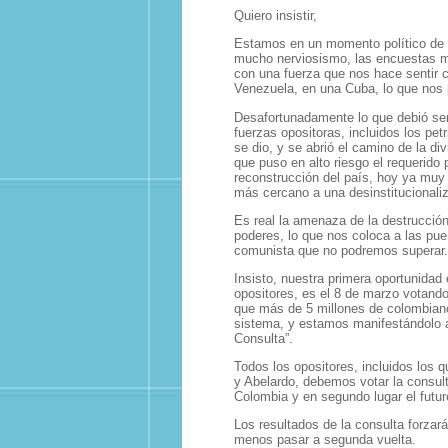
Quiero insistir,
Estamos en un momento político de 
mucho nerviosismo, las encuestas mu
con una fuerza que nos hace sentir 
Venezuela, en una Cuba, lo que nos 
Desafortunadamente lo que debió ser
fuerzas opositoras, incluidos los pet
se dio, y se abrió el camino de la div
que puso en alto riesgo el requerido
reconstrucción del país, hoy ya muy
más cercano a una desinstitucionali
Es real la amenaza de la destrucción
poderes, lo que nos coloca a las pue
comunista que no podremos superar.
Insisto, nuestra primera oportunidad
opositores, es el 8 de marzo votand
que más de 5 millones de colombian
sistema, y estamos manifestándolo a
Consulta”.
Todos los opositores, incluidos los
y Abelardo, debemos votar la consulta
Colombia y en segundo lugar el futur
Los resultados de la consulta forzar
menos pasar a segunda vuelta.