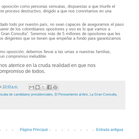
e oposición como personas sensatas, dispuestas a que triunfe el
este proceso destructivo, dirigido a que nos convirtamos en una
dado todo por nuestro país, no sean capaces de asegurarnos el paso
querer de los colombianos opositores y eso es lo que vamos a
 Gran Consulta”. Seremos más de 5 millones de opositores que les
os dirigentes que se tienen que empeñar a fondo para garantizarnos
 oposición, debemos llevar a las urnas a nuestras familias,
 un compromiso ineludible.
nos aterrice en la cruda
realidad en que nos
compromiso de todos.
/s
10:43 a.m.
sulta de candidatos presidenciales
,
El Pensamiento al Aire
,
La Gran Consulta
,
Página Principal
Entrada antigua