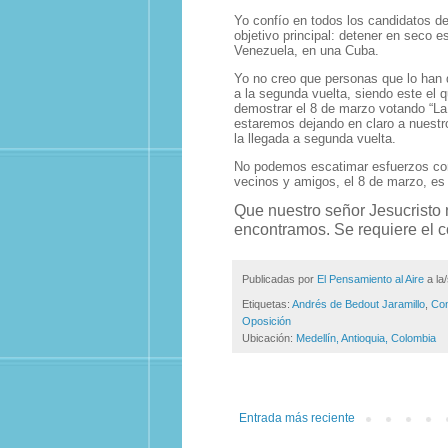
Yo confío en todos los candidatos d
objetivo principal: detener en seco 
Venezuela, en una Cuba.
Yo no creo que personas que lo han 
a la segunda vuelta, siendo este el 
demostrar el 8 de marzo votando “La
estaremos dejando en claro a nuestr
la llegada a segunda vuelta.
No podemos escatimar esfuerzos como
vecinos y amigos, el 8 de marzo, es
Que nuestro señor Jesucristo 
encontramos. Se requiere el 
Publicadas por
El Pensamiento al Aire
a la
Etiquetas:
Andrés de Bedout Jaramillo
,
Con
Oposición
Ubicación:
Medellín, Antioquia, Colombia
Entrada más reciente