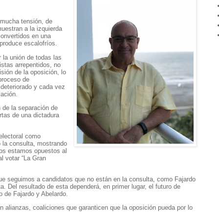
mucha tensión, de
estran a la izquierda
convertidos en una
produce escalofríos.
 la unión de todas las
ristas arrepentidos, no
isión de la oposición, lo
 proceso de
 deteriorado y cada vez
zación.
 de la separación de
rtas de una dictadura
 electoral como
o la consulta, mostrando
os estamos opuestos al
l votar “La Gran
 que seguimos a candidatos que no están en la consulta, como Fajardo
. Del resultado de esta dependerá, en primer lugar, el futuro de
o de Fajardo y Abelardo.
án alianzas, coaliciones que garanticen que la oposición pueda por lo