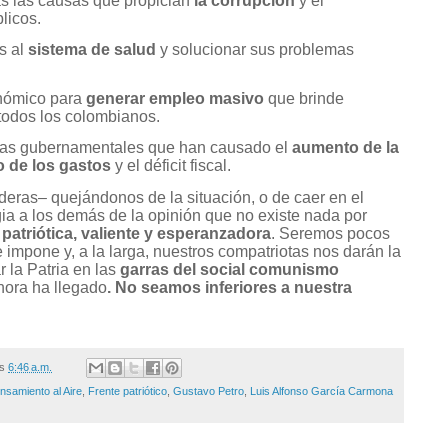
as las causas que propician
la corrupción
y el
licos.
s al
sistema de salud
y solucionar sus problemas
onómico para
generar empleo masivo
que brinde
todos los colombianos.
íticas gubernamentales que han causado el
aumento de la
 de los gastos
y el déficit fiscal.
ideras– quejándonos de la situación, o de caer en el
gia a los demás de la opinión que no existe nada por
 patriótica, valiente y esperanzadora
. Seremos pocos
 impone y, a la larga, nuestros compatriotas nos darán la
la Patria en las
garras del social comunismo
 hora ha llegado
. No seamos inferiores a nuestra
/s
6:46 a.m.
nsamiento al Aire
,
Frente patriótico
,
Gustavo Petro
,
Luis Alfonso García Carmona