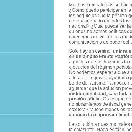
Muchos compatriotas se hacen
¿Cómo puedo participar en la 
los perjuicios que la pésima 
desencadenado en todos los ó
nacional? ¿Cuál puede ser la 
quienes no somos políticos de
carecemos de voz en los med
comunicación o de poder polí
Solo hay un camino:
unir nue
en un amplio Frente Patrióti
aquellos que rechazamos la or
ejecución del régimen
petrista
No podemos esperar a que surj
altura de la grave coyuntura qu
borde del abismo. Tampoco no
aguardar que la solución pro
institucionalidad, casi toda
presión oficial.
O ¿es que no 
nombramientos de fiscal gener
etcétera? Mucho menos es rac
asuman la responsabilidad
q
La solución a nuestros males
la catástrofe. Nada es fácil, 