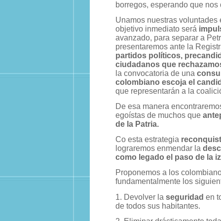
borregos, esperando que nos 
Unamos nuestras voluntades 
objetivo inmediato será
impuls
avanzado, para separar a Pet
presentaremos ante la Regist
partidos políticos, precand
ciudadanos que rechazamos
la convocatoria de una
consul
colombiano escoja el candid
que representarán a la coalici
De esa manera encontraremos l
egoístas de muchos que
ante
de la Patria.
Co esta estrategia
reconquist
lograremos enmendar la
desc
como legado el paso de la iz
Proponemos a los colombian
fundamentalmente los siguien
1. Devolver la
seguridad
en to
de todos sus habitantes.