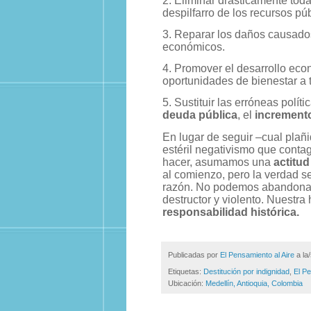
2. Eliminar drásticamente tod
despilfarro de los recursos púb
3. Reparar los daños causado
económicos.
4. Promover el desarrollo ec
oportunidades de bienestar a 
5. Sustituir las erróneas pol
deuda pública
, el
incremento
En lugar de seguir –cual plañ
estéril negativismo que conta
hacer, asumamos una
actitud
al comienzo, pero la verdad se
razón. No podemos abandonar 
destructor y violento. Nuestra
responsabilidad histórica.
Publicadas por
El Pensamiento al Aire
a la
Etiquetas:
Destitución por indignidad
,
El Pe
Ubicación:
Medellín, Antioquia, Colombia