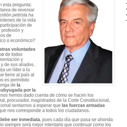
 esta pregunta:
tarea de reversar
gestión
petrista ha
rdenes de la vida
participación de
 profesión y
ios de
tico o económico?
stras voluntades
co
de todos
ientación y
y de sus aliados.
a un líder a la
e tiene al país al
s es permitido
venga de
la
 subyugada por la
nos hemos dado cuenta de cómo se hacen los
al, procurador, magistrados de la Corte Constitucional,
ional sentarnos a esperar que
las fuerzas armadas
ue nos corresponde a todos los ciudadanos.
debe ser inmediata
, pues cada día que pasa se ahonda
pero siempre será mejor intentarlo que continuar como los