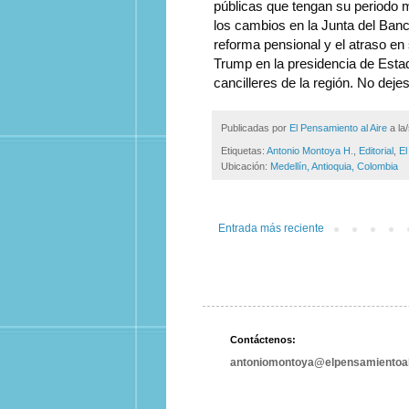
públicas que tengan su periodo m
los cambios en la Junta del Banc
reforma pensional y el atraso en
Trump en la presidencia de Esta
cancilleres de la región. No dejes
Publicadas por
El Pensamiento al Aire
a la
Etiquetas:
Antonio Montoya H.
,
Editorial
,
El
Ubicación:
Medellín, Antioquia, Colombia
Entrada más reciente
Contáctenos:
antoniomontoya@elpensamientoal