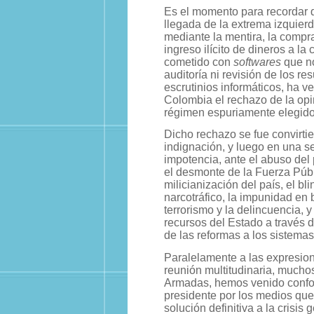
Es el momento para recordar 
llegada de la extrema izquierd
mediante la mentira, la compra
ingreso ilícito de dineros a la
cometido con
softwares
que no
auditoría ni revisión de los re
escrutinios informáticos, ha v
Colombia el rechazo de la opi
régimen espuriamente elegido
Dicho rechazo se fue convirti
indignación, y luego en una s
impotencia, ante el abuso del
el desmonte de la Fuerza Públ
milicianización del país, el bli
narcotráfico, la impunidad en 
terrorismo y la delincuencia, y 
recursos del Estado a través d
de las reformas a los sistema
Paralelamente a las expresio
reunión multitudinaria, mucho
Armadas, hemos venido conform
presidente por los medios que
solución definitiva a la crisis