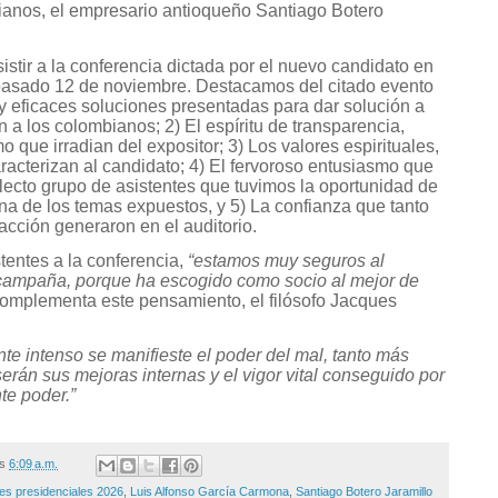
ianos, el empresario antioqueño Santiago Botero
istir a la conferencia dictada por el nuevo candidato en
 pasado 12 de noviembre. Destacamos del citado evento
 y eficaces soluciones presentadas para dar solución a
 a los colombianos; 2) El espíritu de transparencia,
o que irradian del expositor; 3) Los valores espirituales,
aracterizan al candidato; 4) El fervoroso entusiasmo que
lecto grupo de asistentes que tuvimos la oportunidad de
na de los temas expuestos, y 5) La confianza que tanto
acción generaron en el auditorio.
entes a la conferencia,
“estamos muy seguros al
campaña, porque ha escogido como socio al mejor de
Complementa este pensamiento, el filósofo Jacques
te intenso se manifieste el poder del mal, tanto más
serán sus mejoras internas y el vigor vital conseguido por
te poder.”
/s
6:09 a.m.
es presidenciales 2026
,
Luis Alfonso García Carmona
,
Santiago Botero Jaramillo