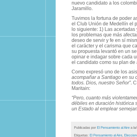
nuevo candidato a los colomb
Jaramillo.
Tuvimos la fortuna de poder as
el Club Unión de Medellín el
lo siguiente: 1) Las acertadas
los problemas que más afectan
deseo de servir y fe en sí mism
el carácter y el carisma que c
su propuesta levantó en un se
opinar e indagar sobre cada u
el candidato como su plan de 
Como expresó uno de los asist
acompañar a Santiago en su 
todos. Dios, nuestro Señor”
. 
Maritain:
“Pero, cuanto más violentamen
débiles en duración histórica 
un Estado al emplear semejan
Publicadas por
El Pensamiento al Aire
a la
Etiquetas:
El Pensamiento al Aire
,
Eleccion