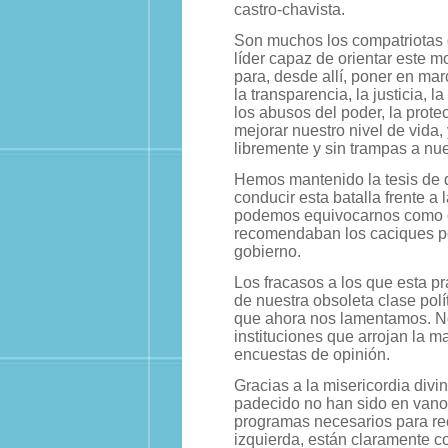
castro-chavista.
Son muchos los compatriotas 
líder capaz de orientar este m
para, desde allí, poner en mar
la transparencia, la justicia, 
los abusos del poder, la prote
mejorar nuestro nivel de vida,
libremente y sin trampas a nu
Hemos mantenido la tesis de 
conducir esta batalla frente 
podemos equivocarnos como e
recomendaban los caciques pol
gobierno.
Los fracasos a los que esta p
de nuestra obsoleta clase polít
que ahora nos lamentamos. No 
instituciones que arrojan la m
encuestas de opinión.
Gracias a la misericordia divi
padecido no han sido en vano.
programas necesarios para re
izquierda, están claramente 