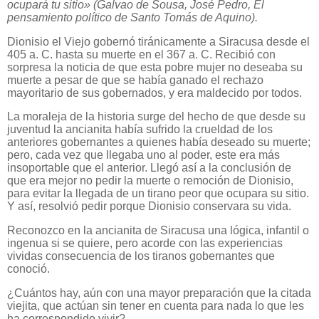
ocupará tu sitio» (Galvao de Sousa, José Pedro, El
pensamiento político de Santo Tomás de Aquino)
.
Dionisio el Viejo gobernó tiránicamente a Siracusa desde el
405 a. C. hasta su muerte en el 367 a. C. Recibió con
sorpresa la noticia de que esta pobre mujer no deseaba su
muerte a pesar de que se había ganado el rechazo
mayoritario de sus gobernados, y era maldecido por todos.
La moraleja de la historia surge del hecho de que desde su
juventud la ancianita había sufrido la crueldad de los
anteriores gobernantes a quienes había deseado su muerte;
pero, cada vez que llegaba uno al poder, este era más
insoportable que el anterior. Llegó así a la conclusión de
que era mejor no pedir la muerte o remoción de Dionisio,
para evitar la llegada de un tirano peor que ocupara su sitio.
Y así, resolvió pedir porque Dionisio conservara su vida.
Reconozco en la ancianita de Siracusa una lógica, infantil o
ingenua si se quiere, pero acorde con las experiencias
vividas consecuencia de los tiranos gobernantes que
conoció.
¿Cuántos hay, aún con una mayor preparación que la citada
viejita, que actúan sin tener en cuenta para nada lo que les
ha correspondido vivir?