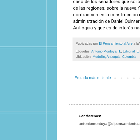
caso de los senadores que solici
de las regiones; sobre la nueva 
contracción en la construcción 
administración de Daniel Quinter
Antioquia y que es de interés nac
Publicadas por
El Pensamiento al Aire
a la
Etiquetas:
Antonio Montoya H.
,
Editorial
,
El
Ubicación:
Medellín, Antioquia, Colombia
Entrada más reciente
Contáctenos:
antoniomontoya@elpensamientoal