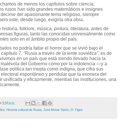
 echamos de menos los capítulos sobre ciencia,
los rusos han sido grandes matemáticos e insignes
 decirse del apasionante tema religioso, siempre
 pero este, desde luego, exigiría otra obra.
istoria, folklore, música, pintura, literatura, antes de
ensas figuras, tanto las conocidas universalmente como
tes solo en el ámbito propio del país.
ados no podría faltar el horror que se vivió bajo el
capítulo 7,
“Rusia a través de la lente soviética”
, es de
 vivimos en un país que está siendo llevado hacia la
ón malévola del Gobierno como por la indolencia —y a
se política tan inepta como indigna, que cifra sus
electoral espontáneo y pendular que la exonera del
ir unificada y eficazmente, mientras las instituciones, una
ticamente.
/s
5:54 a.m.
Aire
,
Historia cultural de Rusia
,
José Alvear Sanín
,
O. Figes