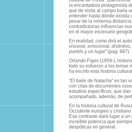
la encantadora protagonista 
que de visita al campo baila u
entender hasta dónde existía u
pesar de la inmensa distancia 
contradictorias influencias eu
en el mayor escenario geográ
En realidad, como dirá el auto
visceral, emocional, distintiv
pueblo y un lugar”
(pag. 687).
Orlando Figes (1959-), histori
todo su esfuerzo a los temas r
ha escrito esta historia cultura
“El baile de Natacha”
es tan v
con citas de documentos ruso
estudios específicos, que dan 
acompañado, además, de perti
En la historia cultural de Rus
Occidente europeo y cristiano 
Ese contraste dará lugar a un
increíble potencia que siempre
despóticas en general.