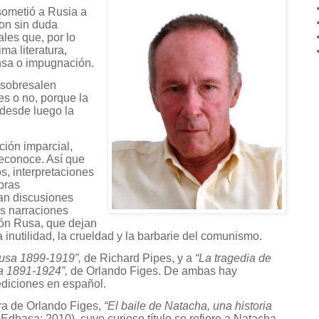
sometió a Rusia a
son sin duda
les que, por lo
a literatura,
nsa o impugnación.
 sobresalen
es o no, porque la
 desde luego la
ación imparcial,
reconoce. Así que
s, interpretaciones
bras
an discusiones
os narraciones
ón Rusa, que dejan
a inutilidad, la crueldad y la barbarie del comunismo.
usa 1899-1919”,
de Richard Pipes, y a
“La tragedia de
a 1891-1924”,
de Orlando Figes. De ambas hay
diciones en español.
bra de Orlando Figes,
“El baile de Natacha, una historia
Edhasa; 2010), cuyo curioso título se refiere a Natacha,