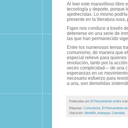
Al leer este maravilloso libro
tecnología y deporte, porque 
ajedrecistas. Lo mismo podría
presente en la literatura rusa,
Figes nos conduce a través de h
detenerse en una serie de inm
las que han permanecido vigen
Entre los numerosos temas trat
comunismo, de manera que el 
especial relieve para quienes
revolución, tanto por la acci
veces complicidad— de una cla
esperanzas en un movimiento 
necesario esfuerzo para resist
a una, son demolidas sistemá
Publicadas por
El Pensamiento al Aire
a la
Etiquetas:
Comunismo
,
El Pensamiento al 
Ubicación:
Medellín, Antioquia, Colombia