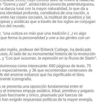
de
“Guerra y paz”,
aristocrática jovencita petersburguesa,
na danza rural con la mayor naturalidad, lo que da a
na identidad profunda, constitutiva de una nación, a
entre las clases sociales, la multitud de pueblos y las
ropeas y asiáticas que a través de los siglos se conjugan
fico del mundo.
r,
“una cultura es más que una tradición (...) es algo
o, que forma la personalidad y une a las gentes con un
ador inglés, profesor del Birbeck College, ha dedicado
usos. Al lado de su monumental historia de la revolución
l, y
“Los que susurran, la represión en la Rusia de Stalin”
.
oluminoso como interesante: 690 páginas de texto, 70
s especialmente, y 36 que recomiendan centenares de
fe del enorme esfuerzo que ha significado el libro,
nente iconografía.
ia se presenta una oposición fundamental entre el
y el inmenso empuje asiático, tribal, primitivo y pagano.
 país fascinante y único, plasmado por fuerzas de
 han exigido respuestas políticas de la mayor energía,