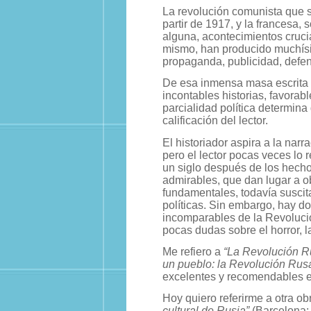
La revolución comunista que 
partir de 1917, y la francesa, 
alguna, acontecimientos crucia
mismo, han producido muchísim
propaganda, publicidad, defe
De esa inmensa masa escrita
incontables historias, favorabl
parcialidad política determina
calificación del lector.
El historiador aspira a la narr
pero el lector pocas veces lo 
un siglo después de los hecho
admirables, que dan lugar a o
fundamentales, todavía suscit
políticas. Sin embargo, hay d
incomparables de la Revoluci
pocas dudas sobre el horror, l
Me refiero a
“La Revolución R
un pueblo: la Revolución Rus
excelentes y recomendables e
Hoy quiero referirme a otra o
cultural de Rusia”
(Barcelona: 