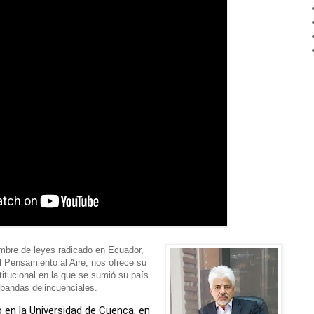
mbre de leyes radicado en Ecuador,
l Pensamiento al Aire, nos ofrece su
stitucional en la que se sumió su país
s bandas delincuenciales.
 en la Universidad de Cuenca, en