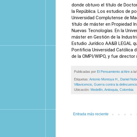
donde obtuvo el título de Docto
la República.
Los estudios de pos
Universidad Complutense de Madr
título de máster en Propiedad In
Nuevas Tecnologías. En la Univer
m
áster en Gestión de la Industri
Estudio Jurídico AA&B LEGAL q
Pontificia Universidad Católica
de la OMPI/WIPO, y fue director
Publicadas por
El Pensamiento al Aire
a la
Etiquetas:
Antonio Montoya H.
,
Daniel Nob
Villavicencio
,
Guerra contra la delincuenci
Ubicación:
Medellín, Antioquia, Colombia
Entrada más reciente