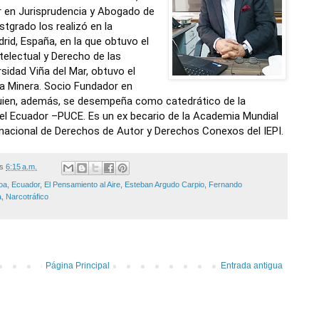
r en Jurisprudencia y Abogado de
tgrado los realizó en la
id, España, en la que obtuvo el
telectual y Derecho de las
sidad Viña del Mar, obtuvo el
a Minera.
Socio Fundador en
uien, además, se desempeña como catedrático de la
 del Ecuador –PUCE. Es un ex becario de la Academia Mundial
 nacional de Derechos de Autor y Derechos Conexos del IEPI.
/s
6:15 a.m.
oa
,
Ecuador
,
El Pensamiento al Aire
,
Esteban Argudo Carpio
,
Fernando
a
,
Narcotráfico
Página Principal
Entrada antigua