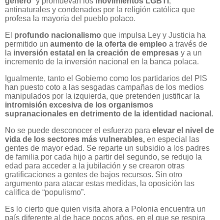
género
” y promuevan los
movimientos LGBTI
,
antinaturales y condenados por la religión católica que
profesa la mayoría del pueblo polaco.
El
profundo nacionalismo
que impulsa Ley y Justicia ha
permitido un
aumento de la oferta de empleo
a través de
la
inversión estatal en la creación de empresas
y a un
incremento de la inversión nacional en la banca polaca.
Igualmente, tanto el Gobierno como los partidarios del PIS
han puesto coto a las sesgadas campañas de los medios
manipulados por la izquierda, que pretenden justificar la
intromisión excesiva de los organismos
supranacionales en detrimento de la identidad nacional.
No se puede desconocer el esfuerzo para
elevar el nivel de
vida de los sectores más vulnerables,
en especial las
gentes de mayor edad. Se reparte un subsidio a los padres
de familia por cada hijo a partir del segundo, se redujo la
edad para acceder a la jubilación y se crearon otras
gratificaciones a gentes de bajos recursos. Sin otro
argumento para atacar estas medidas, la oposición las
califica de “populismo”.
Es lo cierto que quien visita ahora a Polonia encuentra un
país diferente al de hace pocos años, en el que se respira