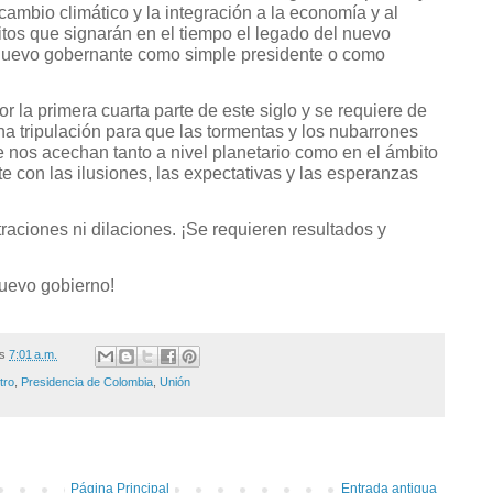
cambio climático y la integración a la economía y al
itos que signarán en el tiempo el legado del nuevo
l nuevo gobernante como simple presidente o como
or la primera cuarta parte de este siglo y se requiere de
a tripulación para que las tormentas y los nubarrones
 nos acechan tanto a nivel planetario como en el ámbito
ste con las ilusiones, las expectativas y las esperanzas
raciones ni dilaciones. ¡Se requieren resultados y
nuevo gobierno!
/s
7:01 a.m.
tro
,
Presidencia de Colombia
,
Unión
Página Principal
Entrada antigua