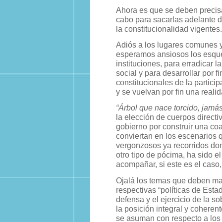
Ahora es que se deben precisar
cabo para sacarlas adelante de
la constitucionalidad vigentes.
Adiós a los lugares comunes y
esperamos ansiosos los esque
instituciones, para erradicar l
social y para desarrollar por 
constitucionales de la partici
y se vuelvan por fin una realid
“Árbol que nace torcido, jamá
la elección de cuerpos direct
gobierno por construir una co
conviertan en los escenarios 
vergonzosos ya recorridos don
otro tipo de pócima, ha sido e
acompañar, si este es el caso
Ojalá los temas que deben ma
respectivas “políticas de Est
defensa y el ejercicio de la s
la posición integral y coheren
se asuman con respecto a los c