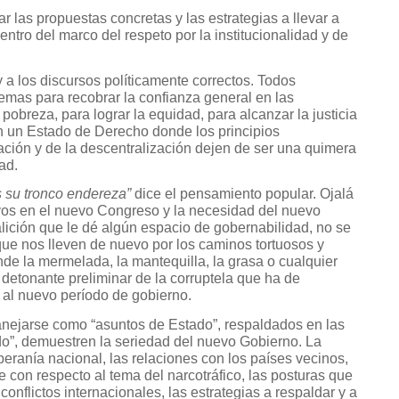
 las propuestas concretas y las estrategias a llevar a
ntro del marco del respeto por la institucionalidad y de
 a los discursos políticamente correctos. Todos
mas para recobrar la confianza general en las
a pobreza, para lograr la equidad, para alcanzar la justicia
fin un Estado de Derecho donde los principios
pación y de la descentralización dejen de ser una quimera
ad.
s su tronco endereza”
dice el pensamiento popular. Ojalá
ivos en el nuevo Congreso y la necesidad del nuevo
alición que le dé algún espacio de gobernabilidad, no se
que nos lleven de nuevo por los caminos tortuosos y
de la mermelada, la mantequilla, la grasa o cualquier
l detonante preliminar de la corruptela que ha de
, al nuevo período de gobierno.
nejarse como “asuntos de Estado”, respaldados en las
ado”, demuestren la seriedad del nuevo Gobierno. La
oberanía nacional, las relaciones con los países vecinos,
te con respecto al tema del narcotráfico, las posturas que
onflictos internacionales, las estrategias a respaldar y a