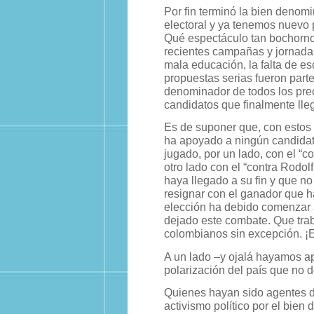
Por fin terminó la bien deno
electoral y ya tenemos nuevo 
Qué espectáculo tan bochorno
recientes campañas y jornada
mala educación, la falta de esc
propuestas serias fueron part
denominador de todos los pre
candidatos que finalmente llega
Es de suponer que, con estos
ha apoyado a ningún candidat
jugado, por un lado, con el “co
otro lado con el “contra Rodo
haya llegado a su fin y que 
resignar con el ganador que ha
elección ha debido comenzar a 
dejado este combate. Que trab
colombianos sin excepción. ¡
A un lado –y ojalá hayamos ap
polarización del país que no d
Quienes hayan sido agentes d
activismo político por el bien 