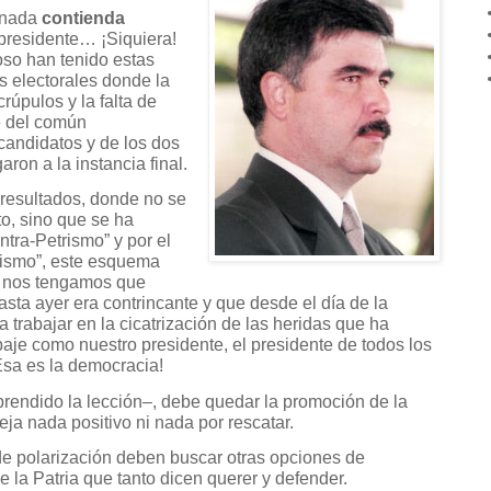
minada
contienda
presidente… ¡Siquiera!
so han tenido estas
s electorales donde la
rúpulos y la falta de
e del común
candidatos y de los dos
ron a la instancia final.
 resultados, donde no se
o, sino que se ha
ntra-Petrismo” y por el
lfismo”, este esquema
no nos tengamos que
sta ayer era contrincante y que desde el día de la
trabajar en la cicatrización de las heridas que ha
aje como nuestro presidente, el presidente de todos los
Esa es la democracia!
rendido la lección–, debe quedar la promoción de la
eja nada positivo ni nada por rescatar.
e polarización deben buscar otras opciones de
de la Patria que tanto dicen querer y defender.