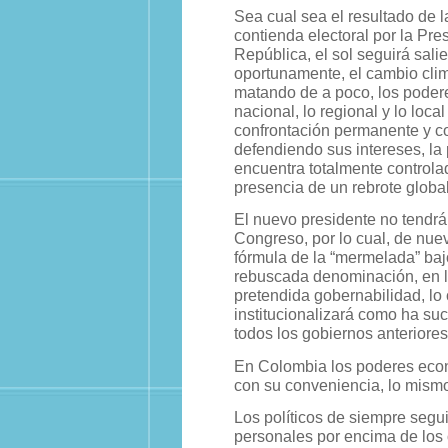
Sea cual sea el resultado de 
contienda electoral por la Pre
República, el sol seguirá sali
oportunamente, el cambio clim
matando de a poco, los poderes
nacional, lo regional y lo loca
confrontación permanente y c
defendiendo sus intereses, l
encuentra totalmente controlad
presencia de un rebrote global
El nuevo presidente no tendrá
Congreso, por lo cual, de nue
fórmula de la “mermelada” baj
rebuscada denominación, en 
pretendida gobernabilidad, lo 
institucionalizará como ha su
todos los gobiernos anteriores
En Colombia los poderes eco
con su conveniencia, lo mism
Los políticos de siempre segui
personales por encima de los 