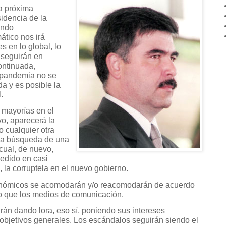
la próxima
sidencia de la
endo
ático nos irá
 en lo global, lo
l seguirán en
ontinuada,
a pandemia no se
a y es posible la
.
 mayorías en el
vo, aparecerá la
o cualquier otra
la búsqueda de una
cual, de nuevo,
cedido en casi
, la corruptela en el nuevo gobierno.
nómicos se acomodarán y/o reacomodarán de acuerdo
o que los medios de comunicación.
rán dando lora, eso sí, poniendo sus intereses
objetivos generales. Los escándalos seguirán siendo el