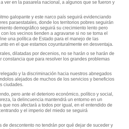
a ver en la pasarela nacional, a algunos que se fueron y
ritmo galopante y este narco país seguirá evidenciando
eres paraestatales, donde los territorios pobres seguirán
miento demográfico seguirá su crecimiento lento pero
con los vecinos tienden a agravarse si no se toma el
fine una política de Estado para el manejo de las
sunto en el que estamos coyunturalmente en desventaja.
rales, dilatadas por decenios, no se harán o se harán de
r constancia que para resolver los grandes problemas
relegado y la discriminación hacia nuestros abnegados
dolos alejados de muchos de los servicios y beneficios
as ciudades.
ndo, pero ante el deterioro económico, político y social,
breza, la delincuencia mantendrá un entorno en un
que nos afectará a todos por igual, en el entendido de
centrando y el imperio del miedo se seguirá
s de descontento no tendrán por qué dejar de suceder y