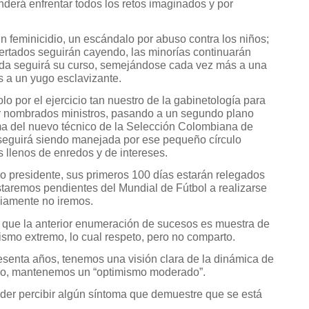
nderá enfrentar todos los retos imaginados y por
feminicidio, un escándalo por abuso contra los niños;
nsertados seguirán cayendo, las minorías continuarán
vida seguirá su curso, semejándose cada vez más a una
 a un yugo esclavizante.
 por el ejercicio tan nuestro de la gabinetología para
r nombrados ministros, pasando a un segundo plano
ma del nuevo técnico de la Selección Colombiana de
 seguirá siendo manejada por ese pequeño círculo
 llenos de enredos y de intereses.
o presidente, sus primeros 100 días estarán relegados
staremos pendientes del Mundial de Fútbol a realizarse
bviamente no iremos.
 que la anterior enumeración de sucesos es muestra de
smo extremo, lo cual respeto, pero no comparto.
senta años, tenemos una visión clara de la dinámica de
caso, mantenemos un “optimismo moderado”.
der percibir algún síntoma que demuestre que se está