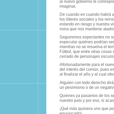
al nuevo gobierno le correspo
imaginar.
De cuando en cuando habrá un 
los líderes sociales y los rei
estando en riesgo y nuestra 
noria que nos mantiene atados
Seguiremos expectantes no solo
especular quiénes podrían se
mientras no se resuelva el te
Fútbol, que entre otras cosas
cerrado de personajes oscuros
Afortunadamente para el nuev
del interés del común, pues e
al finalizar el año y al cual o
Alguien con todo derecho dirá
un pesimismo o de un negativi
Quienes ya pasamos de los se
nuestro país y por eso, si a
¡Qué más quisiera uno que po
equivocado!