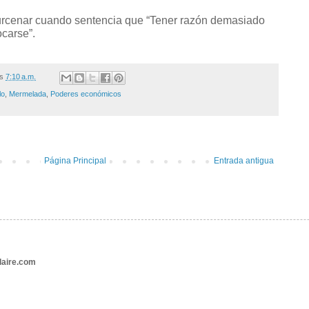
rcenar cuando sentencia que “Tener razón demasiado
carse”.
/s
7:10 a.m.
lo
,
Mermelada
,
Poderes económicos
Página Principal
Entrada antigua
aire.com