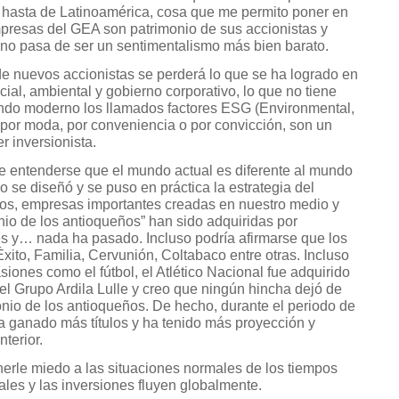
 hasta de Latinoamérica, cosa que me permito poner en
presas del GEA son patrimonio de sus accionistas y
e no pasa de ser un sentimentalismo más bien barato.
de nuevos accionistas se perderá lo que se ha logrado en
ial, ambiental y gobierno corporativo, lo que no tiene
ndo moderno los llamados factores ESG (Environmental,
por moda, por conveniencia o por convicción, son un
r inversionista.
be entenderse que el mundo actual es diferente al mundo
 se diseñó y se puso en práctica la estrategia del
os, empresas importantes creadas en nuestro medio y
io de los antioqueños” han sido adquiridas por
des y… nada ha pasado. Incluso podría afirmarse que los
Éxito, Familia, Cervunión, Coltabaco entre otras. Incluso
iones como el fútbol, el Atlético Nacional fue adquirido
l Grupo Ardila Lulle y creo que ningún hincha dejó de
onio de los antioqueños. De hecho, durante el periodo de
ha ganado más títulos y ha tenido más proyección y
nterior.
enerle miedo a las situaciones normales de los tiempos
ales y las inversiones fluyen globalmente.