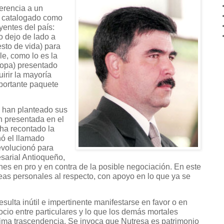
ferencia a un
, catalogado como
yentes del país:
o dejo de lado a
esto de vida) para
e, como lo es la
 (opa) presentado
irir la mayoría
portante paquete
s han planteado sus
n presentada en el
ha recontado la
nó el llamado
evolucionó para
sarial Antioqueño,
es en pro y en contra de la posible negociación. En este
deas personales al respecto, con apoyo en lo que ya se
esulta inútil e impertinente manifestarse en favor o en
cio entre particulares y lo que los demás mortales
ima trascendencia. Se invoca que Nutresa es patrimonio