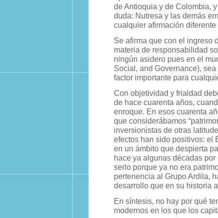
de Antioquia y de Colombia, y
duda: Nutresa y las demás em
cualquier afirmación diferent
Se afirma que con el ingreso 
materia de responsabilidad soc
ningún asidero pues en el mu
Social, and Governance), sea 
factor importante para cualquie
Con objetividad y frialdad de
de hace cuarenta años, cuando
enroque. En esos cuarenta añ
que considerábamos “patrimon
inversionistas de otras latitu
efectos han sido positivos: el 
en un ámbito que despierta pas
hace ya algunas décadas por e
serlo porque ya no era patrim
pertenencia al Grupo Ardila, 
desarrollo que en su historia a
En síntesis, no hay por qué t
modernos en los que los capit