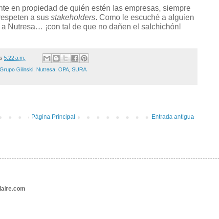
ente en propiedad de quién estén las empresas, siempre
respeten a sus
stakeholders
. Como le escuché a alguien
 a Nutresa… ¡con tal de que no dañen el salchichón!
/s
5:22 a.m.
Grupo Gilinski
,
Nutresa
,
OPA
,
SURA
Página Principal
Entrada antigua
aire.com