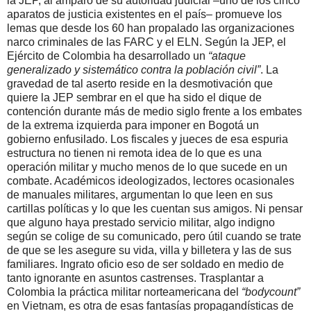
la JEP, al amparo de su autoridad judicial ‒uno de los cinco
aparatos de justicia existentes en el país‒ promueve los
lemas que desde los 60 han propalado las organizaciones
narco criminales de las FARC y el ELN. Según la JEP, el
Ejército de Colombia ha desarrollado un
“ataque
generalizado y sistemático contra la población civil”
. La
gravedad de tal aserto reside en la desmotivación que
quiere la JEP sembrar en el que ha sido el dique de
contención durante más de medio siglo frente a los embates
de la extrema izquierda para imponer en Bogotá un
gobierno enfusilado. Los fiscales y jueces de esa espuria
estructura no tienen ni remota idea de lo que es una
operación militar y mucho menos de lo que sucede en un
combate. Académicos ideologizados, lectores ocasionales
de manuales militares, argumentan lo que leen en sus
cartillas políticas y lo que les cuentan sus amigos. Ni pensar
que alguno haya prestado servicio militar, algo indigno
según se colige de su comunicado, pero útil cuando se trate
de que se les asegure su vida, villa y billetera y las de sus
familiares. Ingrato oficio eso de ser soldado en medio de
tanto ignorante en asuntos castrenses. Trasplantar a
Colombia la práctica militar norteamericana del
“bodycount”
en Vietnam, es otra de esas fantasías propagandísticas de