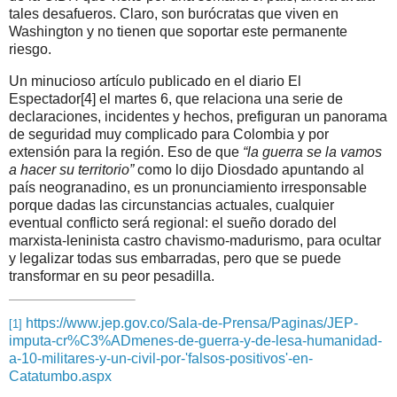
tales desafueros. Claro, son burócratas que viven en
Washington y no tienen que soportar este permanente
riesgo.
Un minucioso artículo publicado en el diario
El
Espectador
[4]
el martes 6, que relaciona una serie de
declaraciones, incidentes y hechos, prefiguran un panorama
de seguridad muy complicado para Colombia y por
extensión para la región. Eso de que
“la guerra se la vamos
a hacer su territorio”
como lo dijo Diosdado apuntando al
país neogranadino, es un pronunciamiento irresponsable
porque dadas las circunstancias actuales, cualquier
eventual conflicto será regional: el sueño dorado del
marxista-leninista castro chavismo-madurismo, para ocultar
y legalizar todas sus embarradas, pero que se puede
transformar en su peor pesadilla.
https://www.jep.gov.co/Sala-de-Prensa/Paginas/JEP-
[1]
imputa-cr%C3%ADmenes-de-guerra-y-de-lesa-humanidad-
a-10-militares-y-un-civil-por-'falsos-positivos'-en-
Catatumbo.aspx