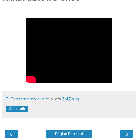
El Pensamiento al Aire
a la/s
7:47 a.m.
Compartir
‹
›
Página Principal