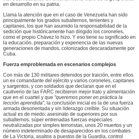
en desarrollo en su patria.
Llama la atención que en el caso de Venezuela han sido
principalmente los grados subalternos, tenientes y
capitanes, los que han asumido la responsabilidad de la
sedición que históricamente han dirigido los coroneles,
como el propio Chávez lo hizo. Y eso tiene su significado en
la educación, preparación y experiencia de las nuevas
generaciones de mandos, colonizados descaradamente por
Cuba.
Fuerza emproblemada en escenarios complejos
Con más de 130 militares detenidos por traición, entre ellos
un ex comandante del ejército y varios coroneles, capitanes
y sargentos, y con soldados que declaran que en el
cautiverio de las FARC recibieron mejor trato y alimentación
que en el cuartel y que
“queremos poner en práctica la
lección aprendida”
, la conclusión inicial es la de una fuerza
armada desorientada y sin liderazgo creíble. Su situación
actual es de miedo: asesinato de superiores por sus
subalternos, súper entrenadas fuerzas especiales
neutralizadas por simples terroristas, unos 20 muertos y un
número indeterminado de desaparecidos en los combates
de La Victoria, asaltos a puestos de la Guardia, control