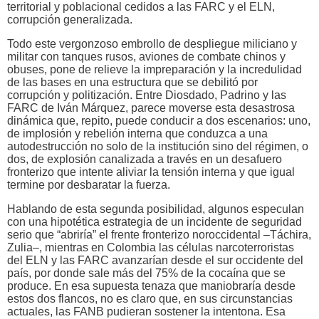
territorial y poblacional cedidos a las FARC y el ELN,
corrupción generalizada.
Todo este vergonzoso embrollo de despliegue miliciano y
militar con tanques rusos, aviones de combate chinos y
obuses, pone de relieve la impreparación y la incredulidad
de las bases en una estructura que se debilitó por
corrupción y politización. Entre Diosdado, Padrino y las
FARC de Iván Márquez, parece moverse esta desastrosa
dinámica que, repito, puede conducir a dos escenarios: uno,
de implosión y rebelión interna que conduzca a una
autodestrucción no solo de la institución sino del régimen, o
dos, de explosión canalizada a través en un desafuero
fronterizo que intente aliviar la tensión interna y que igual
termine por desbaratar la fuerza.
Hablando de esta segunda posibilidad, algunos especulan
con una hipotética estrategia de un incidente de seguridad
serio que “abriría” el frente fronterizo noroccidental –Táchira,
Zulia–, mientras en Colombia las células narcoterroristas
del ELN y las FARC avanzarían desde el sur occidente del
país, por donde sale más del 75% de la cocaína que se
produce. En esa supuesta tenaza que maniobraría desde
estos dos flancos, no es claro que, en sus circunstancias
actuales, las FANB pudieran sostener la intentona. Esa