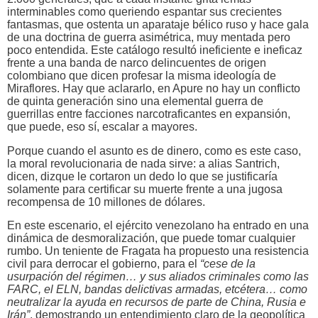
interminables como queriendo espantar sus crecientes
fantasmas, que ostenta un aparataje bélico ruso y hace gala
de una doctrina de guerra asimétrica, muy mentada pero
poco entendida. Este catálogo resultó ineficiente e ineficaz
frente a una banda de narco delincuentes de origen
colombiano que dicen profesar la misma ideología de
Miraflores. Hay que aclararlo, en Apure no hay un conflicto
de quinta generación sino una elemental guerra de
guerrillas entre facciones narcotraficantes en expansión,
que puede, eso sí, escalar a mayores.
Porque cuando el asunto es de dinero, como es este caso,
la moral revolucionaria de nada sirve: a alias Santrich,
dicen, dizque le cortaron un dedo lo que se justificaría
solamente para certificar su muerte frente a una jugosa
recompensa de 10 millones de dólares.
En este escenario, el ejército venezolano ha entrado en una
dinámica de desmoralización, que puede tomar cualquier
rumbo. Un teniente de Fragata ha propuesto una resistencia
civil para derrocar el gobierno, para el
“cese de la
usurpación del régimen… y sus aliados criminales como las
FARC, el ELN, bandas delictivas armadas, etcétera… como
neutralizar la ayuda en recursos de parte de China, Rusia e
Irán”
, demostrando un entendimiento claro de la geopolítica