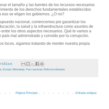
nar el tamaño y las fuentes de los recursos necesarios
limiento de los derechos fundamentales establecidos
a eso se eligen los gobiernos. ¿O no?
upuesto nacional, comencemos por garantizar los
ucación, la salud y la infraestructura como asuntos de
sto entre los otros aspectos necesarios. Qué le vamos a
 país mal administrado y corroído por la corrupción.
tos locos, sigamos tratando de morder nuestra propia
/s
6:52 a.m.
ia
,
Esmad
,
Mintrabajo
,
Paro nacional
,
Reforma tributaria
Página Principal
Entrada antigua