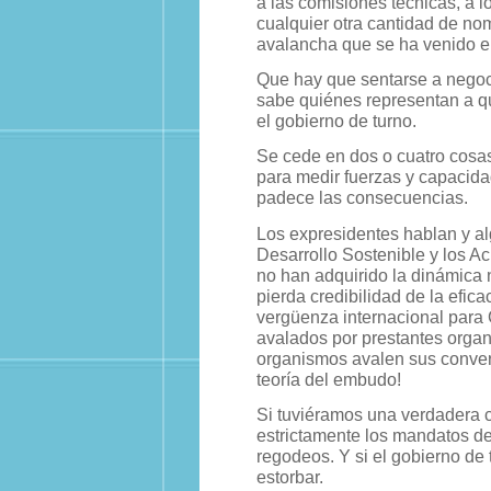
a las comisiones técnicas, a l
cualquier otra cantidad de nom
avalancha que se ha venido 
Que hay que sentarse a negoci
sabe quiénes representan a qu
el gobierno de turno.
Se cede en dos o cuatro cosa
para medir fuerzas y capacida
padece las consecuencias.
Los expresidentes hablan y alg
Desarrollo Sostenible y los A
no han adquirido la dinámica 
pierda credibilidad de la efic
vergüenza internacional para
avalados por prestantes orga
organismos avalen sus convers
teoría del embudo!
Si tuviéramos una verdadera c
estrictamente los mandatos de
regodeos. Y si el gobierno de
estorbar.