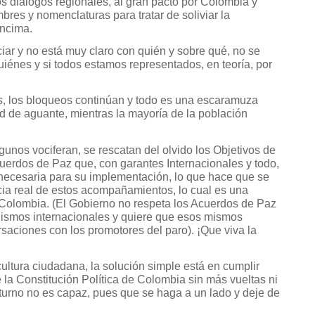
os diálogos regionales, al gran pacto por Colombia y
bres y nomenclaturas para tratar de soliviar la
encima.
ar y no está muy claro con quién y sobre qué, no se
iénes y si todos estamos representados, en teoría, por
s, los bloqueos continúan y todo es una escaramuza
d de aguante, mientras la mayoría de la población
unos vociferan, se rescatan del olvido los Objetivos de
cuerdos de Paz que, con garantes Internacionales y todo,
necesaria para su implementación, lo que hace que se
acia real de estos acompañamientos, lo cual es una
 Colombia. (El Gobierno no respeta los Acuerdos de Paz
nismos internacionales y quiere que esos mismos
aciones con los promotores del paro). ¡Que viva la
ultura ciudadana, la solución simple está en cumplir
 la Constitución Política de Colombia sin más vueltas ni
 turno no es capaz, pues que se haga a un lado y deje de