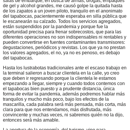
salas de embarque, en busca de armas, drogas, empaques
de gel y alcohol grandes, me causó golpe la quitada hasta
de los zapatos a un joven piloto, tranquilo en el anonimato
del tapabocas, pacientemente esperaba en silla pública que
le escanearán su calzado. Todos los servicios agregados,
están suspendidos por la pandemia y porque fue la
oportunidad precisa para frenar sobrecostos, que para las
diferentes operaciones no son indispensables ni rentables y
pueden convertirse en fuentes contaminantes transmisores:
degustaciones, periódicos y revistas. Los que ya no prestan
los valores agregados, el no, ya no es penoso, es debajo
del tapabocas.
Hasta los lustrabotas tradicionales ante el escaso trabajo en
la terminal salieron a buscar clientela en la calle, yo creo
que deben ir regresando porque la clientela le estamos
empezando a llegar, siempre y cuando todos contemos con
el tapabocas bien puesto y a prudente distancia, única
forma de evitar la pandemia, además podremos hablar más
tranquilos y mucho más poco, bajo los efectos de la
mascarilla, cada palabra será más pensada, más corta, más
clara para que nos entendamos, más disfrutada, más
convincente y muchas veces, ni sabremos quién no la dijo,
entonces será más amable.
La apertura de la economía, del turismo, vino para