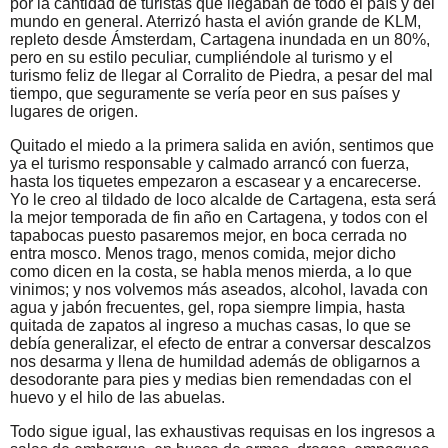
por la cantidad de turistas que llegaban de todo el país y del
mundo en general. Aterrizó hasta el avión grande de KLM,
repleto desde Ámsterdam, Cartagena inundada en un 80%,
pero en su estilo peculiar, cumpliéndole al turismo y el
turismo feliz de llegar al Corralito de Piedra, a pesar del mal
tiempo, que seguramente se vería peor en sus países y
lugares de origen.
Quitado el miedo a la primera salida en avión, sentimos que
ya el turismo responsable y calmado arrancó con fuerza,
hasta los tiquetes empezaron a escasear y a encarecerse.
Yo le creo al tildado de loco alcalde de Cartagena, esta será
la mejor temporada de fin año en Cartagena, y todos con el
tapabocas puesto pasaremos mejor, en boca cerrada no
entra mosco. Menos trago, menos comida, mejor dicho
como dicen en la costa, se habla menos mierda, a lo que
vinimos; y nos volvemos más aseados, alcohol, lavada con
agua y jabón frecuentes, gel, ropa siempre limpia, hasta
quitada de zapatos al ingreso a muchas casas, lo que se
debía generalizar, el efecto de entrar a conversar descalzos
nos desarma y llena de humildad además de obligarnos a
desodorante para pies y medias bien remendadas con el
huevo y el hilo de las abuelas.
Todo sigue igual, las exhaustivas requisas en los ingresos a