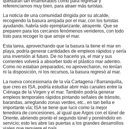
quedarán tan enamorados como para regresar y
referenciarnos muy bien, para atraer más turistas.
La noticia de una comunidad dirigida por su alcalde,
recogiendo la basura arrojada por el mar, con los turistas
ayudando, habría sido ejemplarizante, atrayente. Que se
preparen para los cercanos fenómenos venideros, con todo
listo para recoger lo que arroje el mar.
Esta tarea, aprovechando que la basura la tiene el mar en
playa, podría generar cantidades de empleos rápidos y sería
una inversión al futuro. De no hacerlo ya, el mar y sus
corrientes volverá a absorber todo el plástico mar adentro.
Como no estaban preparados, no aprovecharon, no tenían
ni la disposición, ni los recursos, la basura regresó al mar.
La nueva concesionaria de la vía Cartagena / Barranquilla,
que creo es ISA, podría estudiar abrir más canales entre la
Ciénaga de la Virgen y el mar. También podría generar
empleos temporales rápidos pintando señales de tránsito,
barandas, arreglando zonas verdes, etc., en tan bella e
importante vía; ISA se tiene que lucir como la mejor
tenedora de concesiones, al igual que Argos con el túnel de
Oriente, abriendo pronto el segundo túnel y poniéndolo en
servicio; esto les abre las puertas a los grandes desarrollos
viales que requiere el país.