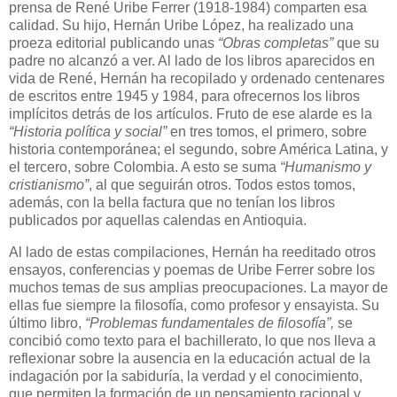
prensa de René Uribe Ferrer (1918-1984) comparten esa
calidad. Su hijo, Hernán Uribe López, ha realizado una
proeza editorial publicando unas
“Obras completas”
que su
padre no alcanzó a ver. Al lado de los libros aparecidos en
vida de René, Hernán ha recopilado y ordenado centenares
de escritos entre 1945 y 1984, para ofrecernos los libros
implícitos detrás de los artículos. Fruto de ese alarde es la
“
Historia política y social”
en tres tomos, el primero, sobre
historia contemporánea; el segundo, sobre América Latina, y
el tercero, sobre Colombia. A esto se suma
“
Humanismo y
cristianismo”
, al que seguirán otros. Todos estos tomos,
además, con la bella factura que no tenían los libros
publicados por aquellas calendas en Antioquia.
Al lado de estas compilaciones, Hernán ha reeditado otros
ensayos, conferencias y poemas de Uribe Ferrer sobre los
muchos temas de sus amplias preocupaciones. La mayor de
ellas fue siempre la filosofía, como profesor y ensayista. Su
último libro,
“
Problemas fundamentales de filosofía”,
se
concibió como texto para el bachillerato, lo que nos lleva a
reflexionar sobre la ausencia en la educación actual de la
indagación por la sabiduría, la verdad y el conocimiento,
que permiten la formación de un pensamiento racional y