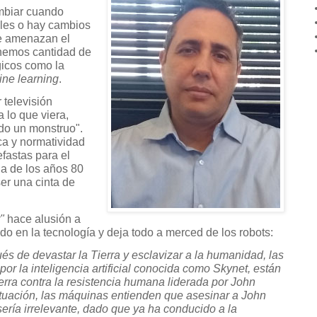
mbiar cuando
les o hay cambios
ue amenazan el
enemos cantidad de
icos como la
ne learning
.
 televisión
 lo que viera,
do un monstruo".
tica y normatividad
fastas para el
a de los años 80
er una cinta de
"
hace alusión a
o en la tecnología y deja todo a merced de los robots:
és de devastar la Tierra y esclavizar a la humanidad, las
r la inteligencia artificial conocida como Skynet, están
erra contra la resistencia humana liderada por John
ituación, las máquinas entienden que asesinar a John
ería irrelevante, dado que ya ha conducido a la