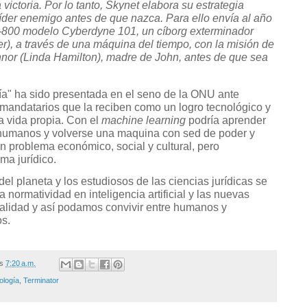
victoria. Por lo tanto, Skynet elabora su estrategia
líder enemigo antes de que nazca. Para ello envía al año
-800 modelo Cyberdyne 101, un cíborg exterminador
), a través de una máquina del tiempo, con la misión de
nor (Linda Hamilton), madre de John, antes de que sea
fía" ha sido presentada en el seno de la ONU ante
 mandatarios que la reciben como un logro tecnológico y
a vida propia. Con el
machine learning
podría aprender
 humanos y volverse una maquina con sed de poder y
n problema económico, social y cultural, pero
ma jurídico.
el planeta y los estudiosos de las ciencias jurídicas se
la normatividad en inteligencia artificial y las nuevas
alidad y así podamos convivir entre humanos y
s.
/s
7:20 a.m.
ología
,
Terminator