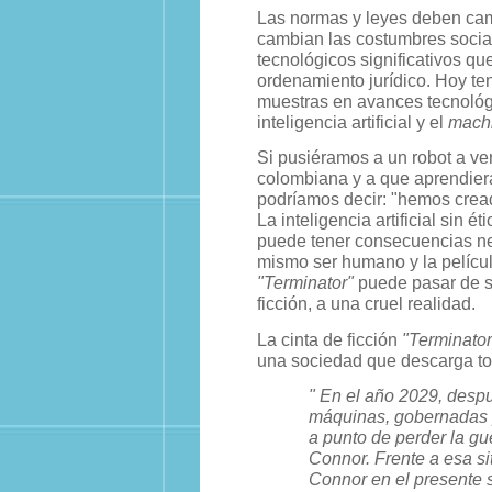
Las normas y leyes deben ca
cambian las costumbres socia
tecnológicos significativos q
ordenamiento jurídico. Hoy t
muestras en avances tecnológ
inteligencia artificial y el
machi
Si pusiéramos a un robot a ver
colombiana y a que aprendiera
podríamos decir: "hemos crea
La inteligencia artificial sin é
puede tener consecuencias ne
mismo ser humano y la películ
"Terminator"
puede pasar de s
ficción, a una cruel realidad.
La cinta de ficción
"Terminator
una sociedad que descarga tod
" En el año 2029, despu
máquinas, gobernadas po
a punto de perder la gu
Connor. Frente a esa s
Connor en el presente s