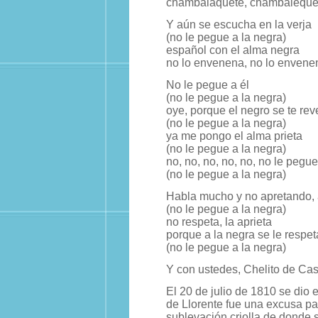
chambalaquete, chambaleque
Y aún se escucha en la verja
(no le pegue a la negra)
español con el alma negra
no lo envenena, no lo envene
No le pegue a él
(no le pegue a la negra)
oye, porque el negro se te rev
(no le pegue a la negra)
ya me pongo el alma prieta
(no le pegue a la negra)
no, no, no, no, no, no le pegue
(no le pegue a la negra)
Habla mucho y no apretando, 
(no le pegue a la negra)
no respeta, la aprieta
porque a la negra se le respet
(no le pegue a la negra)
Y con ustedes, Chelito de Ca
El 20 de julio de 1810 se dio 
de Llorente fue una excusa pa
sublevación criolla de donde