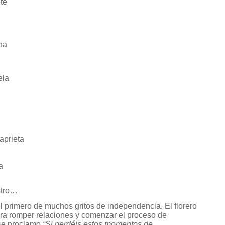
te
na
ela
aprieta
a
stro…
el primero de muchos gritos de independencia. El florero
ra romper relaciones y comenzar el proceso de
 se proclamo
“Si perdéis estos momentos de