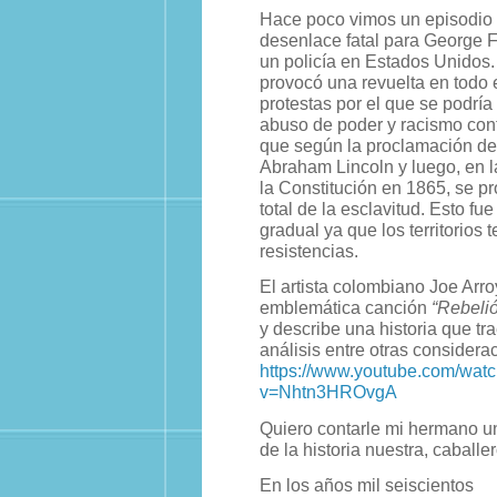
Hace poco vimos un episodio 
desenlace fatal para George 
un policía en Estados Unidos.
provocó una revuelta en todo 
protestas por el que se podría
abuso de poder y racismo con
que según la proclamación d
Abraham Lincoln y luego, en 
la Constitución en 1865, se pr
total de la esclavitud. Esto fu
gradual ya que los territorios 
resistencias.
El artista colombiano Joe Arr
emblemática canción
“Rebeli
y describe una historia que tr
análisis entre otras considera
https://www.youtube.com/wat
v=Nhtn3HROvgA
Quiero contarle mi hermano un
de la historia nuestra, caballer
En los años mil seiscientos