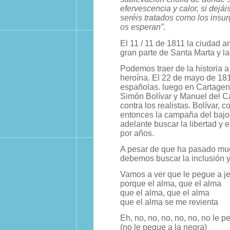
efervescencia y calor, si dejái
seréis tratados como los insur
os esperan”
.
El 11 / 11 de 1811 la ciudad 
gran parte de Santa Marta y l
Podemos traer de la historia
heroína. El 22 de mayo de 1811
españolas. luego en Cartagen
Simón Bolívar y Manuel del Ca
contra los realistas. Bolívar,
entonces la campaña del bajo
adelante buscar la libertad y
por años.
A pesar de que ha pasado muc
debemos buscar la inclusión y
Vamos a ver que le pegue a j
porque el alma, que el alma
que el alma, que el alma
que el alma se me revienta
Eh, no, no, no, no, no, no le 
(no le pegue a la negra)