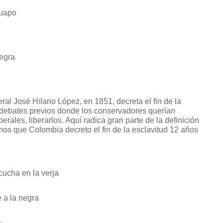
guapo
negra
ral José Hilario López, en 1851, decreta el fin de la
e debates previos donde los conservadores querían
berales, liberarlos. Aquí radica gran parte de la definición
mos que Colombia decreto el fin de la esclavitud 12 años
ucha en la verja
e a la negra