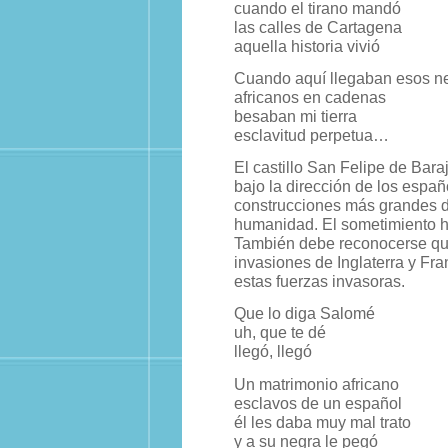
cuando el tirano mandó
las calles de Cartagena
aquella historia vivió
Cuando aquí llegaban esos n
africanos en cadenas
besaban mi tierra
esclavitud perpetua…
El castillo San Felipe de Bara
bajo la dirección de los espa
construcciones más grandes d
humanidad. El sometimiento his
También debe reconocerse que 
invasiones de Inglaterra y Fr
estas fuerzas invasoras.
Que lo diga Salomé
uh, que te dé
llegó, llegó
Un matrimonio africano
esclavos de un español
él les daba muy mal trato
y a su negra le pegó