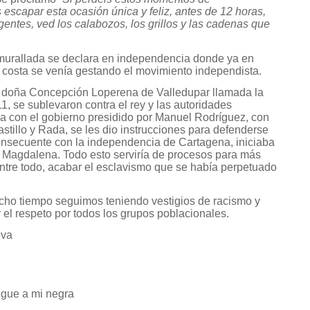
s escapar esta ocasión única y feliz, antes de 12 horas,
gentes, ved los calabozos, los grillos y las cadenas que
amurallada se declara en independencia donde ya en
a costa se venía gestando el movimiento independista.
 a doña Concepción Loperena de Valledupar llamada la
, se sublevaron contra el rey y las autoridades
a con el gobierno presidido por Manuel Rodríguez, con
stillo y Rada, se les dio instrucciones para defenderse
 consecuente con la independencia de Cartagena, iniciaba
 Magdalena. Todo esto serviría de procesos para más
 entre todo, acabar el esclavismo que se había perpetuado
ho tiempo seguimos teniendo vestigios de racismo y
 el respeto por todos los grupos poblacionales.
eva
pegue a mi negra