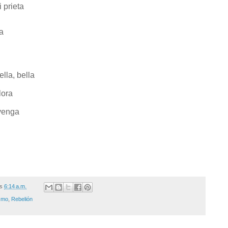
 prieta
a
lla, bella
lora
venga
/s
6:14 a.m.
smo
,
Rebelión