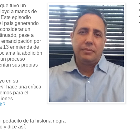
que tuvo un
Floyd a manos de
 Este episodio
el país generando
 considerar un
tinuado, pese a
e emancipación por
la 13 enmienda de
oclama la abolición
e un proceso
tenían sus propias
oyo en su
ón”
hace una crítica
aemos para el
ciones.
ch?
 pedacito de la historia negra
o y dice así: