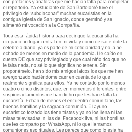
con prefacios y anáforas que me hacían falta para completar
el repertorio. Ya estudiante de San Bartolomé tuve el
privilegio de “subdiaconar” muchas eucaristías en la
contigua Iglesia de San Ignacio, donde germinó y se
alimentó mi vocación a la Compañía.
Toda esta rápida historia para decir que la eucaristía ha
ocupado un lugar central en mi vida y como de sacerdote la
celebro a diario, ya es parte de mi cotidianidad y no la he
echado de menos en medio de la pandemia. He caído en
cuenta DE que soy privilegiado y que cual niño rico que no
le falta nada, no sé lo que significa no tenerla. Sin
proponérselo, han sido mis amigos laicos los que me han
avergonzado haciéndome caer en cuenta de lo que
realmente significa para ellos. Ya he contado por lo menos
cuatro o cinco distintos, que, en momentos diferentes, entre
suspiros y lamentos me han dicho que les hace falta la
eucaristía. Echan de menos el encuentro comunitario, las
buenas homilias y la sagrada comunión. El ayuno
eucarístico forzado los tiene tristes y ya no los llena ni las
misas televisadas, ni las del Facebook live, ni las homilias
que les comparto por WhatsApp, ni lo que llamamos
comuniones espirituales. Les parece que como Iglesia ha