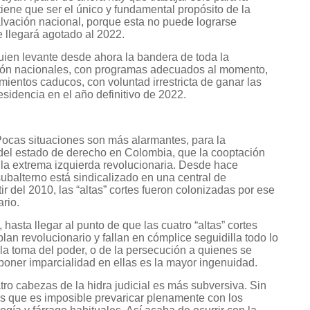
tiene que ser el único y fundamental propósito de la
alvación nacional, porque esta no puede lograrse
 llegará agotado al 2022.
uien levante desde ahora la bandera de toda la
ión nacionales, con programas adecuados al momento,
ientos caducos, con voluntad irrestricta de ganar las
sidencia en el año definitivo de 2022.
ocas situaciones son más alarmantes, para la
 del estado de derecho en Colombia, que la cooptación
e la extrema izquierda revolucionaria. Desde hace
subalterno está sindicalizado en una central de
ir del 2010, las “altas” cortes fueron colonizadas por ese
rio.
, hasta llegar al punto de que las cuatro “altas” cortes
lan revolucionario y fallan en cómplice seguidilla todo lo
 la toma del poder, o de la persecución a quienes se
oner imparcialidad en ellas es la mayor ingenuidad.
atro cabezas de la hidra judicial es más subversiva. Sin
 que es imposible prevaricar plenamente con los