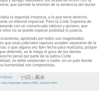
ogía y fárrago habituales. Así acaba de ocurrir con la
ional, que permite la revisión de la sentencia del doctor
itaba la segunda instancia,
a la que tiene derecho,
ante un tribunal imparcial. Pero la Corte Suprema de
atamente con un comunicado rabioso y grosero, que
e ellos no se puede esperar probidad ni justicia.
unciamiento, aprobado por todos sus magistrados,
 es que esas judiciales raposas acepten separarse de la
Arias; o que alguna vez fijen fecha para realizarla, porque
sigue detenido, se le niega el goce de los demás
erecho penal por parte de la ladina Corte
alidad, no debe sorprender a nadie, en un país donde
lesa humanidad son congresistas.
/s
5:26 a.m.
,
Cuba
,
Espionaje cubano
,
FARC
,
Gustavo Petro