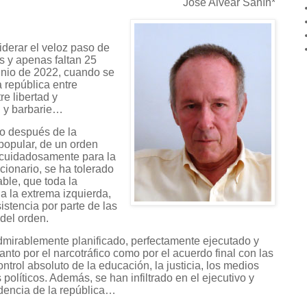
José Alvear Sanín*
derar el veloz paso de
s y apenas faltan 25
unio de 2022, cuando se
a república entre
re libertad y
ón y barbarie…
do después de la
 popular, de un orden
 cuidadosamente para la
ucionario, se ha tolerado
ble, que toda la
 a la extrema izquierda,
stencia por parte de las
del orden.
dmirablemente planificado, perfectamente ejecutado y
to por el narcotráfico como por el acuerdo final con las
trol absoluto de la educación, la justicia, los medios
políticos. Además, se han infiltrado en el ejecutivo y
sidencia de la república…