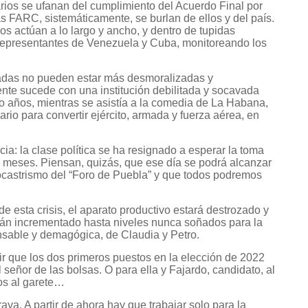
arios se ufanan del cumplimiento del Acuerdo Final por
as FARC, sistemáticamente, se burlan de ellos y del país.
 actúan a lo largo y ancho, y dentro de tupidas
 representantes de Venezuela y Cuba, monitoreando los
rmadas no pueden estar más desmoralizadas y
nte sucede con una institución debilitada y socavada
 años, mientras se asistía a la comedia de La Habana,
rio para convertir ejército, armada y fuerza aérea, en
cia: la clase política se ha resignado a esperar la toma
25 meses. Piensan, quizás, que ese día se podrá alcanzar
ocastrismo del “Foro de Puebla” y que todos podremos
 esta crisis, el aparato productivo estará destrozado y
rán incrementado hasta niveles nunca soñados para la
nsable y demagógica, de Claudia y Petro.
cir que los dos primeros puestos en la elección de 2022
señor de las bolsas. O para ella y Fajardo, candidato, al
os al garete…
 raya. A partir de ahora hay que trabajar solo para la