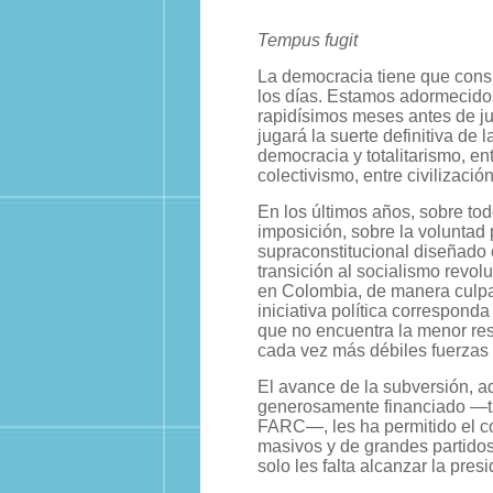
Tempus fugit
La democracia tiene que consi
los días. Estamos adormecido
rapidísimos meses antes de j
jugará la suerte definitiva de l
democracia y totalitarismo, ent
colectivismo, entre civilizaci
En los últimos años, sobre to
imposición, sobre la voluntad
supraconstitucional diseñado
transición al socialismo revol
en Colombia, de manera culpa
iniciativa política corresponda
que no encuentra la menor resi
cada vez más débiles fuerzas 
El avance de la subversión, a
generosamente financiado —tan
FARC—, les ha permitido el con
masivos y de grandes partidos 
solo les falta alcanzar la pre