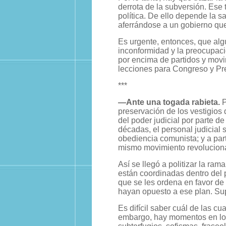
derrota de la subversión. Ese 
política. De ello depende la s
aferrándose a un gobierno que
Es urgente, entonces, que alg
inconformidad y la preocupac
por encima de partidos y movim
lecciones para Congreso y Pre
***
—Ante una togada rabieta.
P
preservación de los vestigios
del poder judicial por parte d
décadas, el personal judicial 
obediencia comunista; y a part
mismo movimiento revoluciona
Así se llegó a politizar la rama
están coordinadas dentro del p
que se les ordena en favor de
hayan opuesto a ese plan. Sup
Es difícil saber cuál de las cu
embargo, hay momentos en los