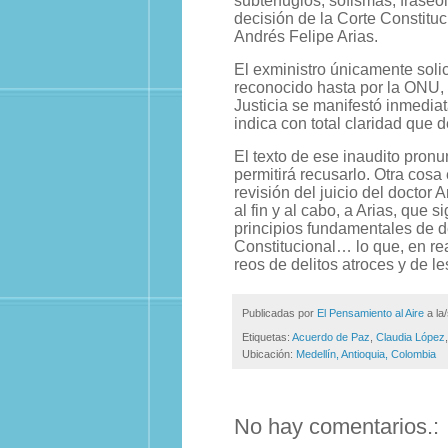
subterfugios, sofismas, fraseol
decisión de la Corte Constituc
Andrés Felipe Arias.
El exministro únicamente solic
reconocido hasta por la ONU, 
Justicia se manifestó inmedi
indica con total claridad que d
El texto de ese inaudito pron
permitirá recusarlo. Otra cosa
revisión del juicio del doctor 
al fin y al cabo, a Arias, que 
principios fundamentales de d
Constitucional… lo que, en re
reos de delitos atroces y de 
Publicadas por
El Pensamiento al Aire
a la
Etiquetas:
Acuerdo de Paz
,
Claudia López
Ubicación:
Medellín, Antioquia, Colombia
No hay comentarios.: