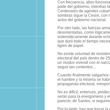
Con frecuencia, altos funcion
parte del gobierno, mientras l
Centenares de agentes cubanos
sombras sigue la Cesivi, con
actos del gobierno nacional.
Por otro lado, las fuerzas a
desorientadas, como lógicame
sistemáticamente durante ocho
que duró todo el tiempo necesa
tigres de papel.
No existe voluntad de resisten
electoral del país dentro de 
un
modus vivendi
con el narc
seguir tan contentos…
Cuando finalmente salgamos de
el hambre y la miseria se hab
propaganda electoral, irrespo
No es difícil, entonces, prede
serán para la energúmeno y el 
parecer, de Santos, si seguim
Por lo tanto, hay que trazar la