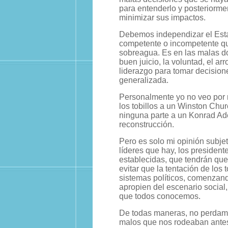
para entenderlo y posteriormen
minimizar sus impactos.
Debemos independizar el Estad
competente o incompetente que
sobreagua. Es en las malas don
buen juicio, la voluntad, el ar
liderazgo para tomar decision
generalizada.
Personalmente yo no veo por n
los tobillos a un Winston Chur
ninguna parte a un Konrad Ade
reconstrucción.
Pero es solo mi opinión subje
líderes que hay, los president
establecidas, que tendrán que
evitar que la tentación de los 
sistemas políticos, comenzando
apropien del escenario social,
que todos conocemos.
De todas maneras, no perdamo
malos que nos rodeaban antes