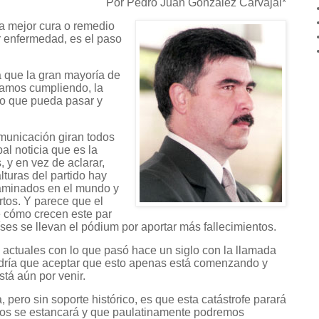
Por Pedro Juan González Carvajal*
la mejor cura o remedio
r enfermedad, es el paso
 que la gran mayoría de
amos cumpliendo, la
lo que pueda pasar y
municación giran todos
pal noticia que es la
 y en vez de aclarar,
lturas del partido hay
taminados en el mundo y
tos. Y parece que el
de cómo crecen este par
íses se llevan el pódium por aportar más fallecimientos.
actuales con lo que pasó hace un siglo con la llamada
dría que aceptar que esto apenas está comenzando y
tá aún por venir.
, pero sin soporte histórico, es que esta catástrofe parará
gios se estancará y que paulatinamente podremos