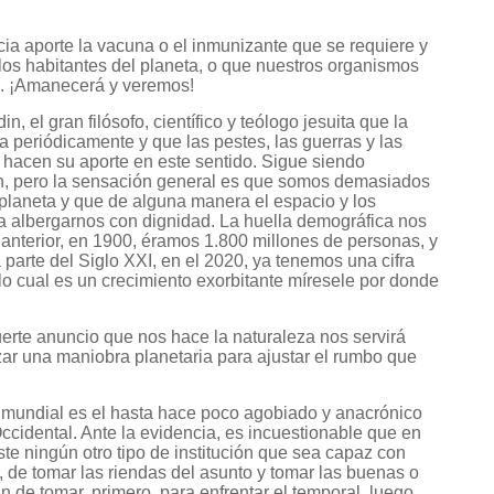
ncia aporte la vacuna o el inmunizante que se requiere y
los habitantes del planeta, o que nuestros organismos
s. ¡Amanecerá y veremos!
n, el gran filósofo, científico y teólogo jesuita que la
a periódicamente y que las pestes, las guerras y las
, hacen su aporte en este sentido. Sigue siendo
n, pero la sensación general es que somos demasiados
planeta y que de alguna manera el espacio y los
ra albergarnos con dignidad. La huella demográfica nos
lo anterior, en 1900, éramos 1.800 millones de personas, y
a parte del Siglo XXI, en el 2020, ya tenemos una cifra
 lo cual es un crecimiento exorbitante míresele por donde
erte anuncio que nos hace la naturaleza nos servirá
izar una maniobra planetaria para ajustar el rumbo que
s mundial es el hasta hace poco agobiado y anacrónico
idental. Ante la evidencia, es incuestionable que en
te ningún otro tipo de institución que sea capaz con
a, de tomar las riendas del asunto y tomar las buenas o
 de tomar, primero, para enfrentar el temporal, luego,