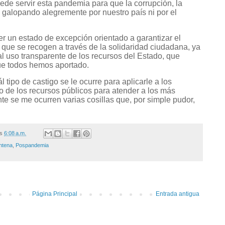
ede servir esta pandemia para que la corrupción, la
n galopando alegremente por nuestro país ni por el
r un estado de excepción orientado a garantizar el
 que se recogen a través de la solidaridad ciudadana, ya
al uso transparente de los recursos del Estado, que
ue todos hemos aportado.
 tipo de castigo se le ocurre para aplicarle a los
 de los recursos públicos para atender a los más
te se me ocurren varias cosillas que, por simple pudor,
/s
6:08 a.m.
ntena
,
Pospandemia
Página Principal
Entrada antigua