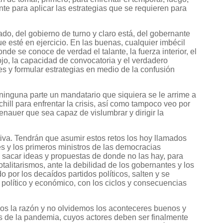
te para aplicar las estrategias que se requieren para
o, del gobierno de turno y claro está, del gobernante
 esté en ejercicio. En las buenas, cualquier imbécil
de se conoce de verdad el talante, la fuerza interior, el
rojo, la capacidad de convocatoria y el verdadero
es y formular estrategias en medio de la confusión
inguna parte un mandatario que siquiera se le arrime a
chill para enfrentar la crisis, así como tampoco veo por
nauer que sea capaz de vislumbrar y dirigir la
tiva. Tendrán que asumir estos retos los hoy llamados
es y los primeros ministros de las democracias
 sacar ideas y propuestas de donde no las hay, para
totalitarismos, ante la debilidad de los gobernantes y los
 por los decaídos partidos políticos, salten y se
 político y económico, con los ciclos y consecuencias
s la razón y no olvidemos los aconteceres buenos y
 de la pandemia, cuyos actores deben ser finalmente