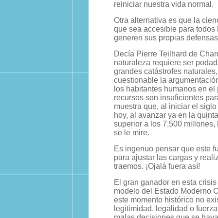
reiniciar nuestra vida normal.
Otra alternativa es que la cie
que sea accesible para todos 
generen sus propias defensa
Decía Pierre Teilhard de Chardi
naturaleza requiere ser podad
grandes catástrofes naturales
cuestionable la argumentació
los habitantes humanos en el 
recursos son insuficientes pa
muestra que, al iniciar el sig
hoy, al avanzar ya en la quint
superior a los 7.500 millones,
se le mire.
Es ingenuo pensar que este fu
para ajustar las cargas y real
traemos. ¡Ojalá fuera así!
El gran ganador en esta crisi
modelo del Estado Moderno Occ
este momento histórico no exis
legitimidad, legalidad o fuerz
malas decisiones que se hayan