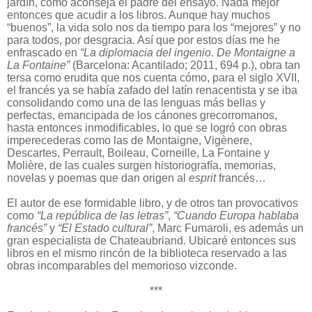
jardín, como aconseja el padre del ensayo. Nada mejor
entonces que acudir a los libros. Aunque hay muchos
“buenos”, la vida solo nos da tiempo para los “mejores” y no
para todos, por desgracia. Así que por estos días me he
enfrascado en
“La diplomacia del ingenio. De Montaigne a
La Fontaine”
(Barcelona: Acantilado; 2011, 694 p.), obra tan
tersa como erudita que nos cuenta cómo, para el siglo XVII,
el francés ya se había zafado del latín renacentista y se iba
consolidando como una de las lenguas más bellas y
perfectas, emancipada de los cánones grecorromanos,
hasta entonces inmodificables, lo que se logró con obras
imperecederas como las de Montaigne, Vigènere,
Descartes, Perrault, Boileau, Corneille, La Fontaine y
Molière, de las cuales surgen historiografía, memorias,
novelas y poemas que dan origen al
esprit
francés…
El autor de ese formidable libro, y de otros tan provocativos
como
“La república de las letras”
,
“Cuando Europa hablaba
francés”
y
“El Estado cultural”
, Marc Fumaroli, es además un
gran especialista de Chateaubriand. Ubicaré entonces sus
libros en el mismo rincón de la biblioteca reservado a las
obras incomparables del memorioso vizconde.
***