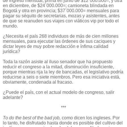
de ingreso mensual; prima en junio de $12´000.000=, y otra
en diciembre, de $24´000.000=; camioneta blindada en
Bogotá y otra en provincia; $37´000.000= mensuales para
pagar su séquito de secretarias, mozas y asistentes, antes
de que se reanuden sus viajes con viáticos vip por todo el
mundo.
¿Necesita el país 268 individuos de más de cien millones
mensuales, para ejecutar las órdenes de sus caciques y
dictar leyes de muy pobre redacción e ínfima calidad
jurídica?
Toda la razón asiste al iluso senador que ha propuesto
reducir el congreso a la mitad, disminución insuficiente,
porque mientras rija la ley de bancadas, el legislativo podría
reducirse a seis o siete miembros. Pero esa iniciativa está,
obviamente, condenada al fracaso.
¿Puede el país, con el actual modelo de congreso,
salir
adelante?
***
To do the best of the bad job,
como dicen los ingleses
.
Por
lo tanto, he disfrutado hasta donde es posible del cultivo del