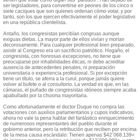
ser legisladores, para convertirse en peones de los cinco o
siete caciques que son quienes ordenan cómo votar, y por
tanto, son los que ejercen efectivamente el poder legislativo
en una república clientelista.
Antaño, los congresistas percibían congruas aunque
exiguas dietas. La mayor parte de ellos vivían y morían
decorosamente. Para cualquier profesional bien preparado,
asistir al Congreso era un sacrificio patriótico. Hogaño, el
congresista, con honrosas excepciones, no tiene que
preocuparse por inhabilidades éticas, ni debe acreditar
ausencia de antecedentes penales, ni preparación
universitaria o experiencia profesional. Si por excepción
tiene un título, se aferra a la curul, porque jamás quiere
volver al bufete o al consultorio. La verdad es que, en las
cámaras, el puñado de congresistas idóneos siempre acaba
apabullado por la chusma mayoritaria.
Como afortunadamente el doctor Duque no compra las
votaciones con auxilios parlamentarios y cupos indicativos,
ahora no vale la pena hablar del fantástico enriquecimiento
de numerosos representantes del pueblo durante el
gobierno anterior, pero la retribución que reciben por encima
de la mesa causa escándalo: Tienen apenas $42´068.139=