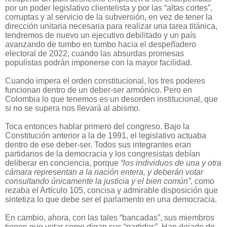
por un poder legislativo clientelista y por las “altas cortes”,
corruptas y al servicio de la subversión, en vez de tener la
dirección unitaria necesaria para realizar una tarea titánica,
tendremos de nuevo un ejecutivo debilitado y un país
avanzando de tumbo en tumbo hacia el despeñadero
electoral de 2022, cuando las absurdas promesas
populistas podrán imponerse con la mayor facilidad.
Cuando impera el orden constitucional, los tres poderes
funcionan dentro de un deber-ser armónico. Pero en
Colombia lo que tenemos es un desorden institucional, que
si no se supera nos llevará al abismo.
Toca entonces hablar primero del congreso. Bajo la
Constitución anterior a la de 1991, el legislativo actuaba
dentro de ese deber-ser. Todos sus integrantes eran
partidarios de la democracia y los congresistas debían
deliberar en conciencia, porque
“los individuos de una y otra
cámara representan a la nación entera, y deberán votar
consultando únicamente la justicia y el bien común”
, como
rezaba el Artículo 105, concisa y admirable disposición que
sintetiza lo que debe ser el parlamento en una democracia.
En cambio, ahora, con las tales “bancadas”, sus miembros
tienen que votar como digan sus “partidos”. Han dejado de