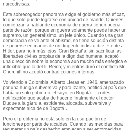
narcodivisas.
Este sobrecogedor panorama exige el gobierno más eficaz,
lo que solo puede lograrse con unidad de mando. Quienes
comienzan a hablar de economía de guerra tienen buena
parte de razón, porque en guerra solamente puede haber un
supremo, un generalísimo, un jefe único. Cuando una gran
democracia se ve ante el abismo, no tiene solución distinta
de ponerse en manos de un dirigente indiscutible. Frente a
Hitler, para no ir más lejos, Gran Bretaña, sin sacrificar las
libertades civiles propias de la dignidad humana, aceptó
una dirección sobre la economía aun mucho más enérgica e
inflexible que la del III Reich; y mientras duró el conflicto Mr.
Churchill no aceptó contradicciones internas.
Volviendo a Colombia, Alberto Lleras en 1946, amenazado
por una huelga subversiva y paralizante, notificó al país que
había un solo gobierno, el suyo, en Bogotá…, cortés
notificación que acaba de hacerle finalmente el doctor
Duque a la gárrula, estridente, alocada, subversiva y
expectante alcalde de Bogotá…
Pero el problema no está solo en la usurpación de
funciones por parte de alcaldes. Cuando las medidas para
recuperar un país deshecho empiecen a ser entorpecidas