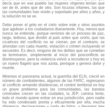
decía que en ese pueblo las mujeres vírgenes tenían que
ser de él, antes que de otro. Son locuras infames, las que
las comunidades han vivido y soportado por años y años, y
la solución no se ve.
Debo poner el grito en el cielo sobre este y otros asuntos
que agobian a los ciudadanos diariamente. Hoy, menos que
nunca se entiende, porque venimos de un proceso de paz,
largo, tedioso, que dividió al país antes que unirlo, que las
cicatrices del conflicto no se cierran, por el contrario, se
ahondan con cada muerto, violación o crimen incluyendo el
secuestro. Es decir, ninguno de los delitos que se cometían
se terminaron, simplemente al inicio del posconflicto se
disminuyeron, pero la violencia volvió a recrudecer y hoy es
un nuevo flagelo que nos azota, persigue y genera dolor y
muerte.
Miremos el panorama actual, la guerrilla del ELN, creció en
número de combatientes, algunos de las FARC, regresaron
al conflicto armando disidencias, el control territorial es hoy
un grave problema para las comunidades, las bandas
criminales crecen en las ciudades, la JEP, camina lento,
todo el mundo quiere entrar en esa jurisdicción, pero nadie
ha sido condenado pronta y eficazmente por ella, mucha
diligencia, declaraciones y nada de fallos, y llevamos tres