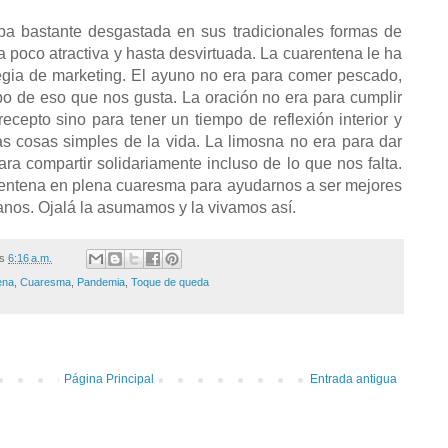
ba bastante desgastada en sus tradicionales formas de
a poco atractiva y hasta desvirtuada. La cuarentena le ha
egia de marketing. El ayuno no era para comer pescado,
po de eso que nos gusta. La oración no era para cumplir
cepto sino para tener un tiempo de reflexión interior y
as cosas simples de la vida. La limosna no era para dar
ra compartir solidariamente incluso de lo que nos falta.
rentena en plena cuaresma para ayudarnos a ser mejores
nos. Ojalá la asumamos y la vivamos así.
/s
6:16 a.m.
ena
,
Cuaresma
,
Pandemia
,
Toque de queda
Página Principal
Entrada antigua