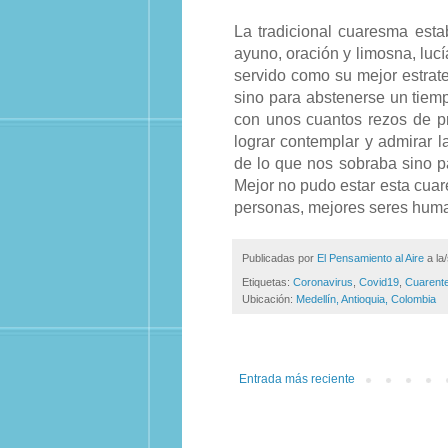
La tradicional cuaresma esta
ayuno, oración y limosna, lucí
servido como su mejor estrat
sino para abstenerse un tiem
con unos cuantos rezos de pre
lograr contemplar y admirar l
de lo que nos sobraba sino pa
Mejor no pudo estar esta cua
personas, mejores seres huma
Publicadas por
El Pensamiento al Aire
a la
Etiquetas:
Coronavirus
,
Covid19
,
Cuarent
Ubicación:
Medellín, Antioquia, Colombia
Entrada más reciente