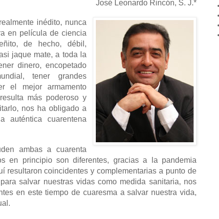
José Leonardo Rincón, S. J.*
realmente inédito, nunca
a en película de ciencia
eñito, de hecho, débil,
si jaque mate, a toda la
ener dinero, encopetado
undial, tener grandes
eer el mejor armamento
o resulta más poderoso y
itarlo, nos ha obligado a
a auténtica cuarentena
uden ambas a cuarenta
s en principio son diferentes, gracias a la pandemia
uí resultaron coincidentes y complementarias a punto de
para salvar nuestras vidas como medida sanitaria, nos
es en este tiempo de cuaresma a salvar nuestra vida,
al.