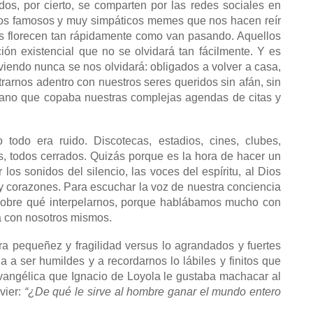
dos, por cierto, se comparten por las redes sociales en
 los famosos y muy simpáticos memes que nos hacen reír
os florecen tan rápidamente como van pasando. Aquellos
ión existencial que no se olvidará tan fácilmente. Y es
viendo nunca se nos olvidará: o
bligados a volver a casa,
trarnos adentro con nuestros seres queridos sin afán, sin
diano que copaba nuestras complejas agendas de citas y
 todo era ruido. Discotecas, estadios, cines, clubes,
es, todos cerrados. Quizás porque es la hora de hacer un
los sonidos del silencio, las voces del espíritu, al Dios
y corazones. Para escuchar la voz de nuestra conciencia
sobre qué interpelarnos, porque hablábamos mucho con
a con nosotros mismos.
ra pequeñez y fragilidad versus lo agrandados y fuertes
 a ser humildes y a recordarnos lo lábiles y finitos que
angélica que Ignacio de Loyola le gustaba machacar al
vier:
“¿De qué le sirve al hombre ganar el mundo entero