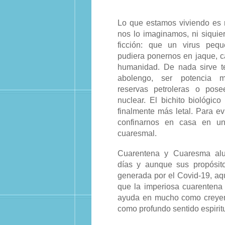
Lo que estamos viviendo es 
nos lo imaginamos, ni siquier
ficción: que un virus pequ
pudiera ponernos en jaque, ca
humanidad. De nada sirve t
abolengo, ser potencia m
reservas petroleras o pos
nuclear. El bichito biológic
finalmente más letal. Para ev
confinarnos en casa en un
cuaresmal.
Cuarentena y Cuaresma al
días y aunque sus propósito
generada por el Covid-19, aq
que la imperiosa cuarentena 
ayuda en mucho como creyent
como profundo sentido espiritu