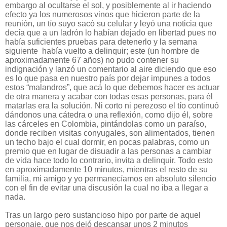
embargo al ocultarse el sol, y posiblemente al ir haciendo
efecto ya los numerosos vinos que hicieron parte de la
reunión, un tío suyo sacó su celular y leyó una noticia que
decía que a un ladrón lo habían dejado en libertad pues no
había suficientes pruebas para detenerlo y la semana
siguiente
había vuelto a delinquir; este (un hombre de
aproximadamente 67 años) no pudo contener su
indignación y lanzó un comentario al aire diciendo que eso
es lo que pasa en nuestro país por dejar impunes a todos
estos “malandros”, que acá lo que debemos hacer es actuar
de otra manera y acabar con todas esas personas, para él
matarlas era la solución. Ni corto ni perezoso el tío continuó
dándonos una cátedra o una reflexión, como dijo él, sobre
las cárceles en Colombia, pintándolas como un paraíso,
donde reciben visitas conyugales, son alimentados, tienen
un techo bajo el cual dormir, en pocas palabras, como un
premio que en lugar de disuadir a las personas a cambiar
de vida hace todo lo contrario, invita a delinquir. Todo esto
en aproximadamente 10 minutos, mientras el resto de su
familia, mi amigo y yo permanecíamos en absoluto silencio
con el fin de evitar una discusión la cual no iba a llegar a
nada.
Tras un largo pero sustancioso hipo por parte de aquel
personaje, que nos dejó descansar unos 2 minutos