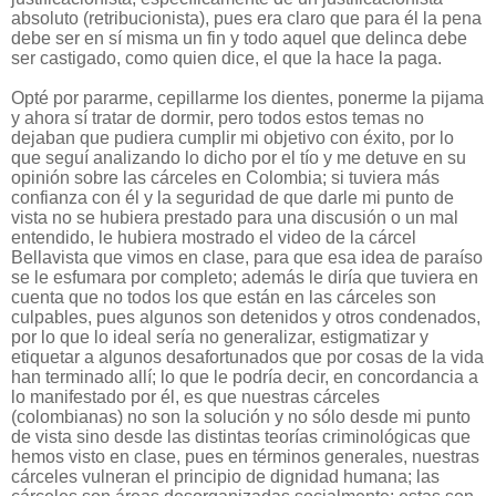
absoluto (retribucionista), pues era claro que para él la pena
debe ser en sí misma un fin y todo aquel que delinca debe
ser castigado, como quien dice, el que la hace la paga.
Opté por pararme, cepillarme los dientes, ponerme la pijama
y ahora sí tratar de dormir, pero todos estos temas no
dejaban que pudiera cumplir mi objetivo con éxito, por lo
que seguí analizando lo dicho por el tío y me detuve en su
opinión sobre las cárceles en Colombia; si tuviera más
confianza con él y la seguridad de que darle mi punto de
vista no se hubiera prestado para una discusión o un mal
entendido, le hubiera mostrado el video de la cárcel
Bellavista que vimos en clase, para que esa idea de paraíso
se le esfumara por completo; además le diría que tuviera en
cuenta que no todos los que están en las cárceles son
culpables, pues algunos son detenidos y otros condenados,
por lo que lo ideal sería no generalizar, estigmatizar y
etiquetar a algunos desafortunados que por cosas de la vida
han terminado allí; lo que le podría decir, en concordancia a
lo manifestado por él, es que nuestras cárceles
(colombianas) no son la solución y no sólo desde mi punto
de vista sino desde las distintas teorías criminológicas que
hemos visto en clase, pues en términos generales, nuestras
cárceles vulneran el principio de dignidad humana; las