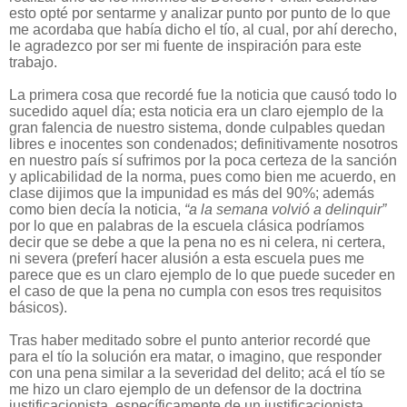
esto opté por sentarme y analizar punto por punto de lo que
me acordaba que había dicho el tío, al cual, por ahí derecho,
le agradezco por ser mi fuente de inspiración para este
trabajo.
La primera cosa que recordé fue la noticia que causó todo lo
sucedido aquel día; esta noticia era un claro ejemplo de la
gran falencia de nuestro sistema, donde culpables quedan
libres e inocentes son condenados; definitivamente nosotros
en nuestro país sí sufrimos por la poca certeza de la sanción
y aplicabilidad de la norma, pues como bien me acuerdo, en
clase dijimos que la impunidad es más del 90%; además
como bien decía la noticia,
“a la semana volvió a delinquir”
por lo que en palabras de la escuela clásica podríamos
decir que se debe a que la pena no es ni celera, ni certera,
ni severa (preferí hacer alusión a esta escuela pues me
parece que es un claro ejemplo de lo que puede suceder en
el caso de que la pena no cumpla con esos tres requisitos
básicos).
Tras haber meditado sobre el punto anterior recordé que
para el tío la solución era matar, o imagino, que responder
con una pena similar a la severidad del delito; acá el tío se
me hizo un claro ejemplo de un defensor de la doctrina
justificacionista, específicamente de un justificacionista