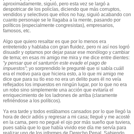
aproximadamente, siguió, pero esta vez se largó a
despotricar de los policías, diciendo que más corruptos,
vendidos y selectivos que ellos no hay, siguió acabando con
cuanto personaje se le llagaba a la mente, pasando por
políticos (especialmente congresistas), empresarios,
famosos, etc.
Algo que quiero resaltar es que por lo menos era
entretenido y hablaba con gran fluidez, pero ni así nos logró
disuadir y optamos por dejar pasar ese monólogo y cambiar
de tema; en esas mi amigo me mira y me dice entre dientes:
“y pensar que el santurrón este evade el pago de
impuestos”
; yo sorprendido le pregunté que si sabía cuáll
era el motivo para que hiciera esto, a lo que mi amigo me
dice que para su tío eso no era un delito pues él no veía
reflejados los impuestos en ningún lugar, por lo que no era
un robo sino simplemente una acción que evitaría el
enriquecimiento de los ladrones de arriba (claramente
refiriéndose a los políticos).
Ya era tarde y todos estábamos cansados por lo que llegó la
hora de decir adiós y regresar a mi casa; llegué y me acosté
en la cama, pero no pegué el ojo por más sueño que tuviera,
pues sabía que lo que había vivido ese día me servía para
realizar uno de los informes de Derecho Penal. Sabiendo