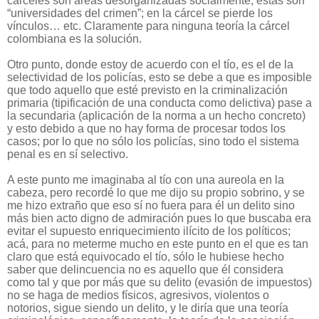
cárceles son áreas desorganizadas socialmente; estas son
“universidades del crimen”; en la cárcel se pierde los
vínculos… etc. Claramente para ninguna teoría la cárcel
colombiana es la solución.
Otro punto, donde estoy de acuerdo con el tío, es el de la
selectividad de los policías, esto se debe a que es imposible
que todo aquello que esté previsto en la criminalización
primaria (tipificación de una conducta como delictiva) pase a
la secundaria (aplicación de la norma a un hecho concreto)
y esto debido a que no hay forma de procesar todos los
casos; por lo que no sólo los policías, sino todo el sistema
penal es en sí selectivo.
A este punto me imaginaba al tío con una aureola en la
cabeza, pero recordé lo que me dijo su propio sobrino, y se
me hizo extraño que eso sí no fuera para él un delito sino
más bien acto digno de admiración pues lo que buscaba era
evitar el supuesto enriquecimiento ilícito de los políticos;
acá, para no meterme mucho en este punto en el que es tan
claro que está equivocado el tío, sólo le hubiese hecho
saber que delincuencia no es aquello que él considera
como tal y que por más que su delito (evasión de impuestos)
no se haga de medios físicos, agresivos, violentos o
notorios, sigue siendo un delito, y le diría que una teoría