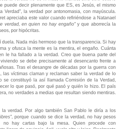
ue puede decir plenamente que ES, es Jesús, el mismo
la Verdad”, la verdad por antonomasia, con mayúscula.
t apreciaba este valor cuando refiriéndose a Natanael
 de verdad, en quien no hay engaño”
y que aborrecía la
seos, por hipócritas.
í duela. Nada más hermoso que la transparencia. Si hay
ma y ofusca la mente es la mentira, el engaño. Cuánta
n le ha fallado a la verdad. Creo que buena parte del
 viviendo se debe precisamente al desencanto frente a
ñosas. Tras el desangre de décadas por la guerra con
s, las víctimas claman y reclaman saber la verdad de lo
o se constituyó la así llamada Comisión de la Verdad,
ecer lo que pasó, por qué pasó y quién lo hizo. El país
era, no verdades a medias que resultan siendo mentiras.
a verdad. Por algo también San Pablo le diría a los
ibres”
, porque cuando se dice la verdad, no hay pesos
as, no hay cartas bajo la mesa. Quien procede con