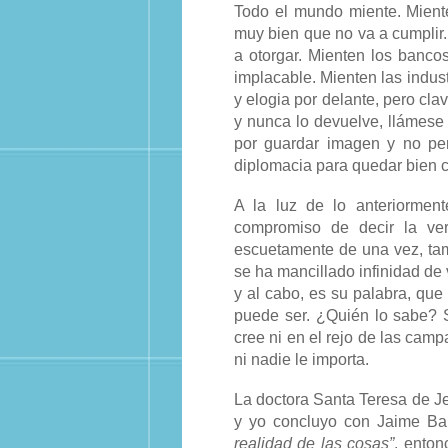
Todo el mundo miente. Mient
muy bien que no va a cumplir.
a otorgar. Mienten los banco
implacable. Mienten las indus
y elogia por delante, pero cla
y nunca lo devuelve, llámese 
por guardar imagen y no per
diplomacia para quedar bien c
A la luz de lo anteriorment
compromiso de decir la ver
escuetamente de una vez, tam
se ha mancillado infinidad de 
y al cabo, es su palabra, que
puede ser. ¿Quién lo sabe? 
cree ni en el rejo de las ca
ni nadie le importa.
La doctora Santa Teresa de Je
y yo concluyo con Jaime Ba
realidad de las cosas”
, enton