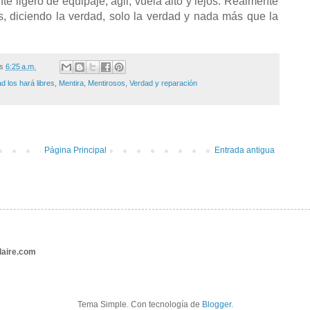
te ligero de equipaje, ágil, vuela alto y lejos. Realmente
res, diciendo la verdad, solo la verdad y nada más que la
/s
6:25 a.m.
d los hará libres
,
Mentira
,
Mentirosos
,
Verdad y reparación
Página Principal
Entrada antigua
aire.com
Tema Simple. Con tecnología de
Blogger
.