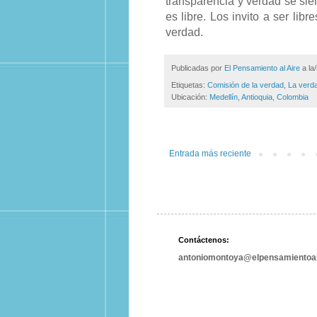
transparencia y verdad se sien
es libre. Los invito a ser lib
verdad.
Publicadas por
El Pensamiento al Aire
a la
Etiquetas:
Comisión de la verdad
,
La verda
Ubicación:
Medellín, Antioquia, Colombia
Entrada más reciente
Contáctenos:
antoniomontoya@elpensamientoal