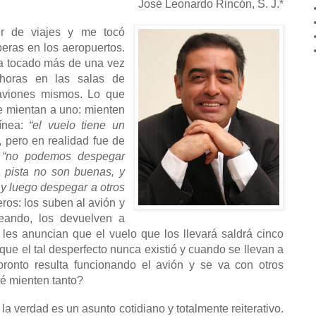
José Leonardo Rincón, S. J.*
r de viajes y me tocó
eras en los aeropuertos.
ha tocado más de una vez
 horas en las salas de
aviones mismos. Lo que
 le mientan a uno: mienten
línea:
“el vuelo tiene un
, pero en realidad fue de
:
“no podemos despegar
a pista no son buenas, y
 y luego despegar a otros
eros: los suben al avión y
eando, los devuelven a
 les anuncian que el vuelo que los llevará saldrá cinco
que el tal desperfecto nunca existió y cuando se llevan a
pronto resulta funcionando el avión y se va con otros
é mienten tanto?
la verdad es un asunto cotidiano y totalmente reiterativo.