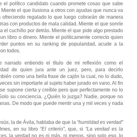
e el político candidato cuando promete cosas que sabe
 Miente el que ilusiona a otros con ayudas que nunca va
s ofreciendo regalado lo que luego cobrarán de manera
trias con productos de mala calidad. Miente el que sonríe
va el cuchillo por detrás. Miente el que pide algo prestado
un libro o dinero. Miente el políticamente correcto quien
der puntos en su ranking de popularidad, acude a la
on todos.
e narrado entiendo el título de mi reflexión como el
dad de quien jura ante un juez, pero, para decirlo
bién como una bella frase de cajón la cual, no lo dudo,
veces sin importarle al sujeto haber jurado en vano. Al fin
 se supone cierta y creíble pero que perfectamente no lo
Solo su conciencia. ¿Quién lo juzga? Nadie, porque no
mpanas. De modo que puede mentir una y mil veces y nada
sús, la de Ávila, hablaba de que la
“humildad es verdad”
lmes, en su libro
“El criterio”
, que, si
“La verdad es la
ces, la verdad no es ni más, ni menos, sino solo eso, lo