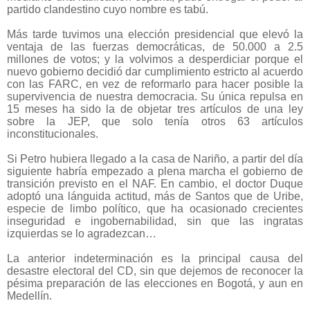
partido clandestino cuyo nombre es tabú.
Más tarde tuvimos una elección presidencial que elevó la
ventaja de las fuerzas democráticas, de 50.000 a 2.5
millones de votos; y la volvimos a desperdiciar porque el
nuevo gobierno decidió dar cumplimiento estricto al acuerdo
con las FARC, en vez de reformarlo para hacer posible la
supervivencia de nuestra democracia. Su única repulsa en
15 meses ha sido la de objetar tres artículos de una ley
sobre la JEP, que solo tenía otros 63 artículos
inconstitucionales.
Si Petro hubiera llegado a la casa de Nariño, a partir del día
siguiente habría empezado a plena marcha el gobierno de
transición previsto en el NAF. En cambio, el doctor Duque
adoptó una lánguida actitud, más de Santos que de Uribe,
especie de limbo político, que ha ocasionado crecientes
inseguridad e ingobernabilidad, sin que las ingratas
izquierdas se lo agradezcan…
La anterior indeterminación es la principal causa del
desastre electoral del CD, sin que dejemos de reconocer la
pésima preparación de las elecciones en Bogotá, y aun en
Medellín.