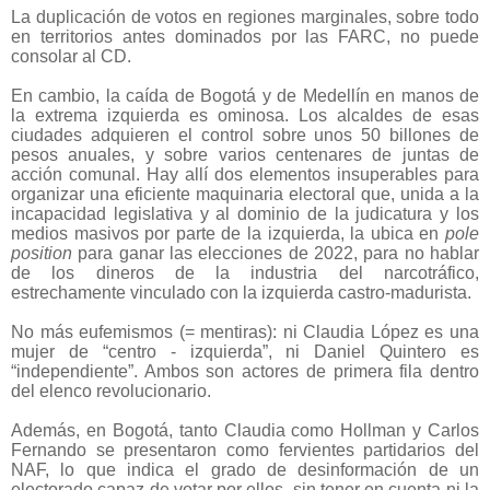
La duplicación de votos en regiones marginales, sobre todo
en territorios antes dominados por las FARC, no puede
consolar al CD.
En cambio, la caída de Bogotá y de Medellín en manos de
la extrema izquierda es ominosa. Los alcaldes de esas
ciudades adquieren el control sobre unos 50 billones de
pesos anuales, y sobre varios centenares de juntas de
acción comunal. Hay allí dos elementos insuperables para
organizar una eficiente maquinaria electoral que, unida a la
incapacidad legislativa y al dominio de la judicatura y los
medios masivos por parte de la izquierda, la ubica en
pole
position
para ganar las elecciones de 2022, para no hablar
de los dineros de la industria del narcotráfico,
estrechamente vinculado con la izquierda castro-madurista.
No más eufemismos (= mentiras): ni Claudia López es una
mujer de “centro - izquierda”, ni Daniel Quintero es
“independiente”. Ambos son actores de primera fila dentro
del elenco revolucionario.
Además, en Bogotá, tanto Claudia como Hollman y Carlos
Fernando se presentaron como fervientes partidarios del
NAF, lo que indica el grado de desinformación de un
electorado capaz de votar por ellos, sin tener en cuenta ni la