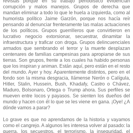
revistas porque en su trabajo periodístico evidencian
corrupción y malos manejos. Grupos de derecha que
mandan eliminar a todo lo que le huela a izquierda, como al
humorista político Jaime Garzón, porque nos hacía reír
pensando al denunciar frenteramente las malas actuaciones
de los políticos. Grupos guerrilleros que convirtieron en
lucrativo negocio extorsionar, secuestrar, dinamitar la
infraestructura y traficar con droga. Grupos delincuenciales
armados que sembrando el terror y la muerte desplazan
centenares de familias campesinas para apropiarse de sus
tierras. Son grupos, frente a los cuales ha habido personas
que los inspiran y animan. Están aquí, pero están en el resto
del mundo. Ayer y hoy. Aparentemente distintos, pero en el
fondo son la misma desgracia, llámense Nerón o Calígula,
Hitler, Stalin, Hussein, Bush, Khadafy, Castro o Chávez,
Maduro, Bolsonaro, Ortega o Trump ahora. Sus perfiles se
mueven entre locos y payasos. Se sienten los dueños del
mundo y hacen con él lo que se les viene en gana. ¡Oye! ¿A
dónde vamos a parar?
Lo grave es que no aprendamos de la historia y vayamos
como el cangrejo. A algunos les interesa volver al pasado: la
guerra, los secuestros, el terrorismo, la inseguridad, el