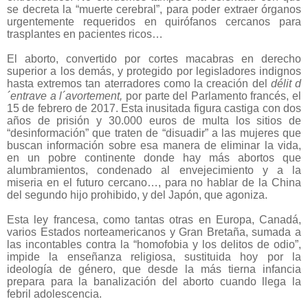
se decreta la “muerte cerebral”, para poder extraer órganos
urgentemente requeridos en quirófanos cercanos para
trasplantes en pacientes ricos…
El aborto, convertido por cortes macabras en derecho
superior a los demás, y protegido por legisladores indignos
hasta extremos tan aterradores como la creación del
délit d
´entrave a l´avortement,
por parte del Parlamento francés, el
15 de febrero de 2017. Esta inusitada figura castiga con dos
años de prisión y 30.000 euros de multa los sitios de
“desinformación” que traten de “disuadir” a las mujeres que
buscan información sobre esa manera de eliminar la vida,
en un pobre continente donde hay más abortos que
alumbramientos, condenado al envejecimiento y a la
miseria en el futuro cercano…, para no hablar de la China
del segundo hijo prohibido, y del Japón, que agoniza.
Esta ley francesa, como tantas otras en Europa, Canadá,
varios Estados norteamericanos y Gran Bretaña, sumada a
las incontables contra la “homofobia y los delitos de odio”,
impide la enseñanza religiosa, sustituida hoy por la
ideología de género, que desde la más tierna infancia
prepara para la banalización del aborto cuando llega la
febril adolescencia.