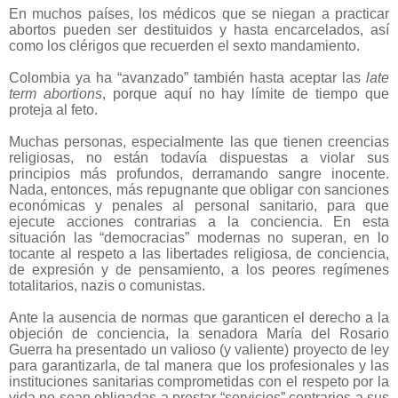
En muchos países, los médicos que se niegan a practicar
abortos pueden ser destituidos y hasta encarcelados, así
como los clérigos que recuerden el sexto mandamiento.
Colombia ya ha “avanzado” también hasta aceptar las
late
term abortions
, porque aquí no hay límite de tiempo que
proteja al feto.
Muchas personas, especialmente las que tienen creencias
religiosas, no están todavía dispuestas a violar sus
principios más profundos, derramando sangre inocente.
Nada, entonces, más repugnante que obligar con sanciones
económicas y penales al personal sanitario, para que
ejecute acciones contrarias a la conciencia. En esta
situación las “democracias” modernas no superan, en lo
tocante al respeto a las libertades religiosa, de conciencia,
de expresión y de pensamiento, a los peores regímenes
totalitarios, nazis o comunistas.
Ante la ausencia de normas que garanticen el derecho a la
objeción de conciencia, la senadora María del Rosario
Guerra ha presentado un valioso (y valiente) proyecto de ley
para garantizarla, de tal manera que los profesionales y las
instituciones sanitarias comprometidas con el respeto por la
vida no sean obligadas a prestar “servicios” contrarios a sus