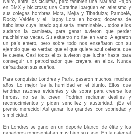
Nairo, entre los ciclistas, pero también una Mariana Pajón
en BMX y bicicross; una Caterine Ibargüen en atletismo y
sus colegas hombres Mora, Mejía y Tibaduiza; Pambelé,
Rocky Valdés y el Happy Lora en boxeo; docenas de
futbolistas cuya listado aquí sería interminable… todos ellos
sudaron la camiseta, para ganar tuvieron que perder
muchísimas veces. Su esfuerzo no fue en vano. Alegraron
un país entero, pero sobre todo nos enseñaron con su
ejemplo que es verdad que el que quiere azul celeste, que
le cueste. Casi todos ellos tuvieron que luchar hasta para
conseguir un patrocinador que creyera en ellos. Nunca
defraudaron sus sueños.
Para conquistar Londres y París, pasaron muchos, muchos
años. Lo mejor fue la humildad en el triunfo. Ellos, que
tendrían razones evidentes y de sobra para creerse los
héroes, no se la creen. Podrían reclamar desfiles y
reconocimientos y piden sencillez y austeridad. ¡Es el
premio merecido! Así ganan los grandes, con sobriedad y
simplicidad.
En Londres se ganó en un deporte blanco, de élite y los
ganadores representaban muy bien su clase. En la catedral