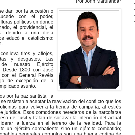
Por John Marulanda*
se dan por la sucesión o
sucede con el poder,
turas políticas en donde
ado, el providencial, el
os, debido a una dieta
os educó el catolicismo:
n.
onlleva tires y aflojes,
udas y desgastes. Las
 de nuestro Ejército
s. Desde 1800 con José
 con el General Revéis
tigo de excepción de la
mplicado asunto.
os por la paz santista, la
e resisten a aceptar la reavivación del conflicto que los
ficinas para volver a la tienda de campaña, al estrés
bre jurídica. Esos comodones herederos de la narcofarsa
eso del fusil y tratan de socavar la intención del actual
iderar la fuerza en el terreno de la realidad. Para la
e un ejército combatiente sino un ejército combatido;
robables generales corruptos son una buena cortina de