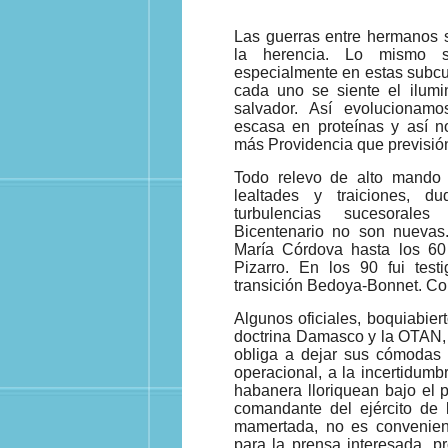
Las guerras entre hermanos 
la herencia. Lo mismo 
especialmente en estas subcul
cada uno se siente el ilumin
salvador. Así evolucionam
escasa en proteínas y así n
más Providencia que previsió
Todo relevo de alto mando c
lealtades y traiciones, d
turbulencias sucesorales
Bicentenario no son nueva
María Córdova hasta los 60
Pizarro. En los 90 fui tes
transición Bedoya-Bonnet. Co
Algunos oficiales, boquiabiert
doctrina Damasco y la OTAN, s
obliga a dejar sus cómodas o
operacional, a la incertidum
habanera lloriquean bajo el p
comandante del ejército de l
mamertada, no es convenient
para la prensa interesada, p