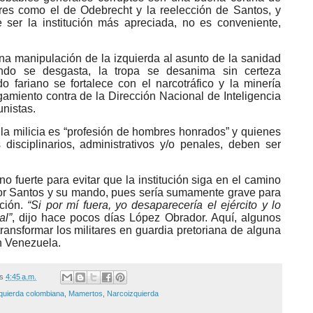
s como el de Odebrecht y la reelección de Santos, y
de ser la institución más apreciada, no es conveniente,
dina manipulación de la izquierda al asunto de la sanidad
mando se desgasta, la tropa se desanima sin certeza
o fariano se fortalece con el narcotráfico y la minería
gamiento contra de la Dirección Nacional de Inteligencia
nistas.
 la milicia es “profesión de hombres honrados” y quienes
 disciplinarios, administrativos y/o penales, deben ser
o fuerte para evitar que la institución siga en el camino
 por Santos y su mando, pues sería sumamente grave para
ación.
“Si por mí fuera, yo desaparecería el ejército y lo
al”
, dijo hace pocos días López Obrador. Aquí, algunos
ansformar los militares en guardia pretoriana de alguna
n Venezuela.
/s
4:45 a.m.
quierda colombiana
,
Mamertos
,
Narcoizquierda