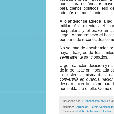
humo para escándalos mayore
para ciertos políticos, eso 
además de mortificante.
A lo anterior se agrega la la
militar. Así, mientras el 
hospitalaria y el brazo armad
ilegal. Ahora empezó el hosti
por parte de reconocidos comu
No se trata de encubrimiento:
hayan trasgredido los límites
severamente sancionados.
Urgen carácter, decisión y man
de la politización inoculada
la existencia misma de la n
convertiría en guardia nacion
desean hacer lo mismo para tr
nomenklatura criolla. Como e
Publicadas por
El Pensamiento al Aire
a la
Etiquetas:
Corrupción
,
Ejércio Nacional
,
Iz
Ubicación:
Medellín, Antioquia, Colombia