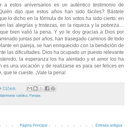
 a estos aniversarios es un auténtico testimonio de
¿Quién dijo que estos años han sido fáciles? Bástele
ue lo dicho en la fórmula de los votos ha sido cierto: en
en las alegrías y tristezas, en la riqueza y la pobreza…
que bien valió la pena. Y yo le doy gracias a Dios por
aminado juntas por años, han trasegado caminos de todo
delante en pareja, se han enriquecido con la bendición de
nte las dificultades. Dios ha ocupado un puesto relevante
ostenido, la esperanza los ha alentado y el amor los ha
n es una vocación y de realizarse es para ser felices en
e, que le cueste. ¡Vale la pena!
/s
7:17 a.m.
Matrimonio católico
,
Parejas
Página Principal
Entrada antigua