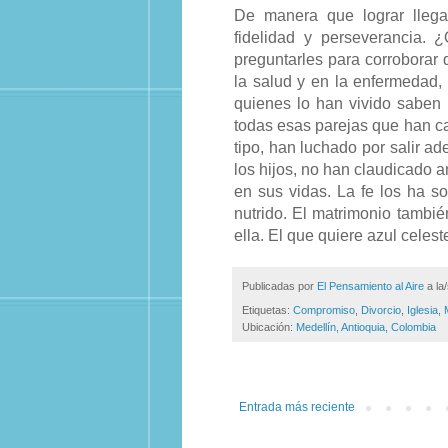
De manera que lograr llegar
fidelidad y perseverancia. 
preguntarles para corroborar q
la salud y en la enfermedad, 
quienes lo han vivido saben 
todas esas parejas que han c
tipo, han luchado por salir a
los hijos, no han claudicado a
en sus vidas. La fe los ha s
nutrido. El matrimonio tambié
ella. El que quiere azul celest
Publicadas por
El Pensamiento al Aire
a la
Etiquetas:
Compromiso
,
Divorcio
,
Iglesia
,
Ubicación:
Medellín, Antioquia, Colombia
Entrada más reciente