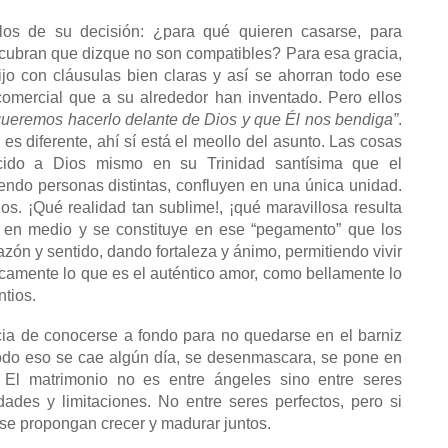
rlos de su decisión: ¿para qué quieren casarse, para
cubran que dizque no son compatibles? Para esa gracia,
fijo con cláusulas bien claras y así se ahorran todo ese
omercial que a su alrededor han inventado. Pero ellos
queremos hacerlo delante de Dios y que Él nos bendiga”
.
es diferente, ahí sí está el meollo del asunto. Las cosas
do a Dios mismo en su Trinidad santísima que el
iendo personas distintas, confluyen en una única unidad.
os. ¡Qué realidad tan sublime!, ¡qué maravillosa resulta
 en medio y se constituye en ese “pegamento” que los
zón y sentido, dando fortaleza y ánimo, permitiendo vivir
icamente lo que es el auténtico amor, como bellamente lo
ntios.
cia de conocerse a fondo para no quedarse en el barniz
Todo eso se cae algún día, se desenmascara, se pone en
. El matrimonio no es entre ángeles sino entre seres
ades y limitaciones. No entre seres perfectos, pero si
 se propongan crecer y madurar juntos.