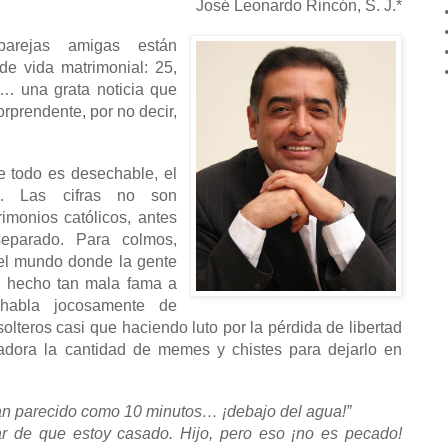
José Leonardo Rincón, S. J.*
parejas amigas están
de vida matrimonial: 25,
s… una grata noticia que
rprendente, por no decir,
 todo es desechable, el
s. Las cifras no son
imonios católicos, antes
parado. Para colmos,
del mundo donde la gente
s hecho tan mala fama a
habla jocosamente de
 solteros casi que haciendo luto por la pérdida de libertad
dora la cantidad de memes y chistes para dejarlo en
an parecido como 10 minutos… ¡debajo del agua!”
r de que estoy casado. Hijo, pero eso ¡no es pecado!