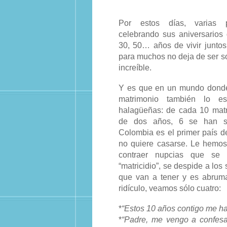
Por estos días, varias 
celebrando sus aniversarios 
30, 50… años de vivir junto
para muchos no deja de ser so
increíble.
Y es que en un mundo donde
matrimonio también lo e
halagüeñas: de cada 10 matr
de dos años, 6 se han se
Colombia es el primer país 
no quiere casarse. Le hemo
contraer nupcias que se 
“matricidio”, se despide a los
que van a tener y es abruma
ridículo, veamos sólo cuatro:
*
“Estos 10 años contigo me h
*
“Padre, me vengo a confesa