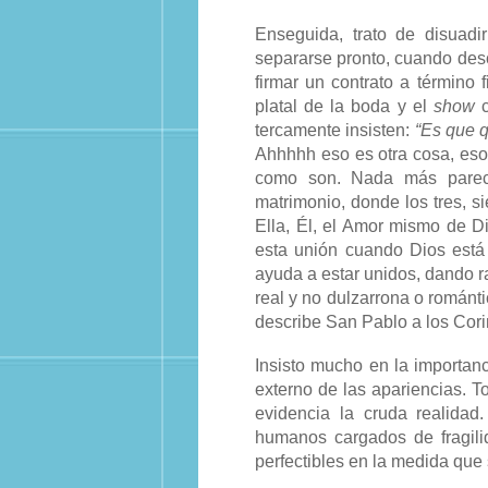
Enseguida, trato de disuadi
separarse pronto, cuando des
firmar un contrato a término 
platal de la boda y el
show
c
tercamente insisten:
“Es que 
Ahhhhh eso es otra cosa, eso 
como son. Nada más pareci
matrimonio, donde los tres, s
Ella, Él, el Amor mismo de Di
esta unión cuando Dios está
ayuda a estar unidos, dando ra
real y no dulzarrona o románt
describe San Pablo a los Cori
Insisto mucho en la importan
externo de las apariencias. 
evidencia la cruda realidad
humanos cargados de fragilid
perfectibles en la medida que