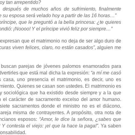
oy tan arrepentido?
, después de muchos años de sufrimiento, finalmente
 su esposa será velado hoy a partir de las 16 horas…”
íncipe, que le preguntó a la bella princesa: ¿te quieres
ndió: ¡Noooo! Y el príncipe vivió feliz por siempre…”
 expresan que el matrimonio no deja de ser algo duro de
curas viven felices, claro, no están casados”
, alguien me
buscan parejas de jóvenes palomos enamorados para
vertirles que está mal dicha la expresión:
“a mí me casó
 casa, uno presencia el matrimonio, es decir, uno es
imiento. Quienes se casan son ustedes. El matrimonio es
 y sociológica que ha existido desde siempre y a la que
an el carácter de sacramento excelso del amor humano.
siete sacramentos donde el ministro no es el diácono,
pareja misma de contrayentes. A propósito, otra nota de
ancianos esposos:
“Amor, le dice la señora, ¿sabes que
Y contesta el viejo: ¡el que la hace la paga!”
. Ya saben
onsabilidad.