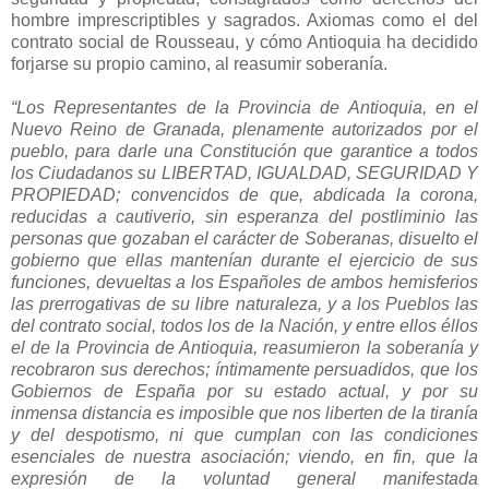
hombre imprescriptibles y sagrados. Axiomas como el del
contrato social de Rousseau, y cómo Antioquia ha decidido
forjarse su propio camino, al reasumir soberanía.
“Los Representantes de la Provincia de Antioquia, en el
Nuevo Reino de Granada, plenamente autorizados por el
pueblo, para darle una Constitución que garantice a todos
los Ciudadanos su LIBERTAD, IGUALDAD, SEGURIDAD Y
PROPIEDAD; convencidos de que, abdicada la corona,
reducidas a cautiverio, sin esperanza del postliminio las
personas que gozaban el carácter de Soberanas, disuelto el
gobierno que ellas mantenían durante el ejercicio de sus
funciones, devueltas a los Españoles de ambos hemisferios
las prerrogativas de su libre naturaleza, y a los Pueblos las
del contrato social, todos los de la Nación, y entre ellos éllos
el de la Provincia de Antioquia, reasumieron la soberanía y
recobraron sus derechos; íntimamente persuadidos, que los
Gobiernos de España por su estado actual, y por su
inmensa distancia es imposible que nos liberten de la tiranía
y del despotismo, ni que cumplan con las condiciones
esenciales de nuestra asociación; viendo, en fin, que la
expresión de la voluntad general manifestada