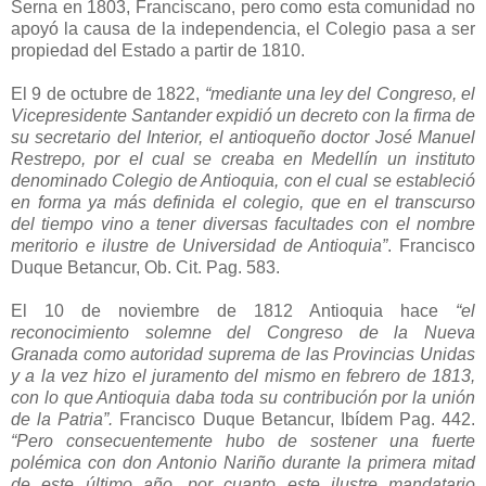
Serna en 1803, Franciscano, pero como esta comunidad no
apoyó la causa de la independencia, el Colegio pasa a ser
propiedad del Estado a partir de 1810.
El 9 de octubre de 1822,
“mediante una ley del Congreso, el
Vicepresidente Santander expidió un decreto con la firma de
su secretario del Interior, el antioqueño doctor José Manuel
Restrepo, por el cual se creaba en Medellín un instituto
denominado Colegio de Antioquia, con el cual se estableció
en forma ya más definida el colegio, que en el transcurso
del tiempo vino a tener diversas facultades con el nombre
meritorio e ilustre de Universidad de Antioquia”
. Francisco
Duque Betancur, Ob. Cit. Pag. 583.
El 10 de noviembre de 1812 Antioquia hace
“el
reconocimiento solemne del Congreso de la Nueva
Granada como autoridad suprema de las Provincias Unidas
y a la vez hizo el juramento del mismo en febrero de 1813,
con lo que Antioquia daba toda su contribución por la unión
de la Patria”.
Francisco Duque Betancur, Ibídem Pag. 442.
“Pero consecuentemente hubo de sostener una fuerte
polémica con don Antonio Nariño durante la primera mitad
de este último año, por cuanto este ilustre mandatario